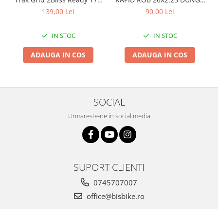
29x2.35 Black - Tubeless
ALBA
Arcuri
139,00 Lei
90,00 Lei
Pliabil
Groupset
IN STOC
IN STOC
ADAUGA IN COS
ADAUGA IN COS
SOCIAL
Urmareste-ne in social media
SUPORT CLIENTI
0745707007
office@bisbike.ro