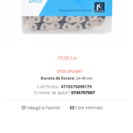
Accesorii
Diverse
Camere
Pompe
Încălțăminte
Cuvete (headset)
Produse întreținere
Frâne
Scaune copii
Frâne pe jantă
Scule și dispozitive
Discuri (rotoare)
Sisteme antifurt
Plăcuțe frână
Sonerii
Saboți
59,00 Lei
Suporți și portbagaje auto
Piese frâne
STOC EPUIZAT
Frâne pe disc
Durata de livrare:
24-48 ore
Furci
Cod Produs:
4715575898179
Furci fixe
Ai nevoie de ajutor?
0745707007
Piese furci
Furci cu suspensie
Adauga la Favorite
Cere informatii
Ghidaje și întinzătoare lanț
Ghidoane și atașabile
Jante