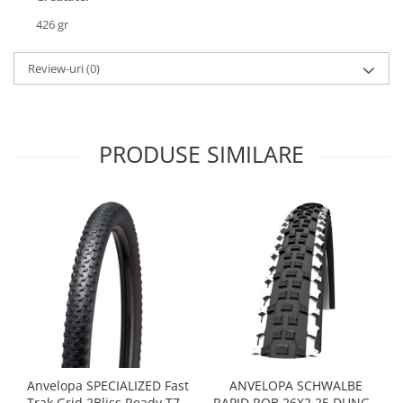
Roți spate
426 gr
Set roți
Accesorii roți
Review-uri
(0)
Roți față
Schimbătoare
Schimbătoare față
Schimbătoare spate
PRODUSE SIMILARE
Piese schimbătoare
Șei
Tije sa
Tije telescopice
Coliere tije șa
Manete tije telescopice
Piese tije sa
Tije fixe
Tubeless și soluții anti-pană
Anvelopa SPECIALIZED Fast
ANVELOPA SCHWALBE
Amortizoare spate
Trak Grid 2Bliss Ready T7 -
RAPID ROB 26X2.25 DUNGA