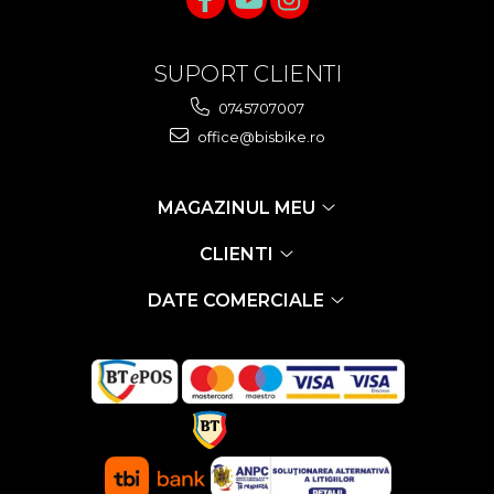
Za conectare rapidă
Manete Schimbător, Frâna,
SUPORT CLIENTI
Combo
Manete frână
0745707007
Manete combo
office@bisbike.ro
Piese manete
Manete schimbător
MAGAZINUL MEU
Manșoane și ghidolină
Ghidolină
CLIENTI
Accesorii
DATE COMERCIALE
Manșoane
Pedale
Pinioane
Pipe
Roți
Roți spate
Set roți