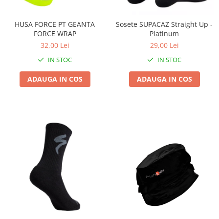
Lanțuri
HUSA FORCE PT GEANTA
Sosete SUPACAZ Straight Up -
Za conectare rapidă
FORCE WRAP
Platinum
Manete Schimbător, Frâna, Combo
32,00 Lei
29,00 Lei
Manete frână
IN STOC
IN STOC
Manete combo
ADAUGA IN COS
ADAUGA IN COS
Piese manete
Manete schimbător
Manșoane și ghidolină
Ghidolină
Accesorii
Manșoane
Pedale
Pinioane
Pipe
Roți