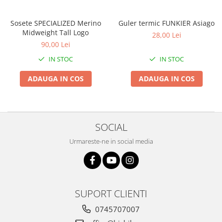
Roți spate
Set roți
Sosete SPECIALIZED Merino
Guler termic FUNKIER Asiago
Accesorii roți
Midweight Tall Logo
28,00 Lei
Roți față
90,00 Lei
Schimbătoare
IN STOC
IN STOC
Schimbătoare față
ADAUGA IN COS
ADAUGA IN COS
Schimbătoare spate
Piese schimbătoare
Șei
Tije sa
SOCIAL
Tije telescopice
Urmareste-ne in social media
Coliere tije șa
Manete tije telescopice
Piese tije sa
Tije fixe
SUPORT CLIENTI
Tubeless și soluții anti-pană
0745707007
Amortizoare spate