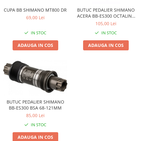
Accesorii
Diverse
Camere
Pompe
CUPA BB SHIMANO MT800 DR
Încălțăminte
BUTUC PEDALIER SHIMANO
ACERA BB-ES300 OCTALINK
Cuvete (headset)
69,00 Lei
Produse întreținere
68MM 113MM
105,00 Lei
Frâne
Scaune copii
IN STOC
IN STOC
Frâne pe jantă
Scule și dispozitive
Discuri (rotoare)
ADAUGA IN COS
ADAUGA IN COS
Sisteme antifurt
Plăcuțe frână
Sonerii
Saboți
Suporți și portbagaje auto
Piese frâne
Frâne pe disc
Furci
Furci fixe
BUTUC PEDALIER SHIMANO
Piese furci
BB-ES300 BSA 68-121MM
Furci cu suspensie
85,00 Lei
Ghidaje și întinzătoare lanț
IN STOC
Ghidoane și atașabile
ADAUGA IN COS
Jante