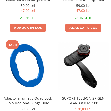
Roți spate
59,00 Lei
59,00 Lei
Set roți
47,00 Lei
47,00 Lei
Accesorii roți
IN STOC
IN STOC
Roți față
Schimbătoare
ADAUGA IN COS
ADAUGA IN COS
Schimbătoare față
Schimbătoare spate
-12 LEI
Piese schimbătoare
Șei
Tije sa
Tije telescopice
Coliere tije șa
Manete tije telescopice
Piese tije sa
Tije fixe
Adaptor magnetic Quad Lock
SUPORT TELEFON SPIGEN
Tubeless și soluții anti-pană
Coloured MAG Rings Blue
GEARLOCK MF100
Amortizoare spate
59,00 Lei
130,00 Lei