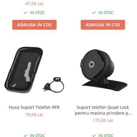
47,00 Lei
Arcuri
IN STOC
IN STOC
Groupset
ADAUGA IN COS
ADAUGA IN COS
Husa Suport Telefon RFR
Suport telefon Quad Lock
pentru masina prindere pe
70,00 Lei
bord
175,00 Lei
IN STOC
IN STOC