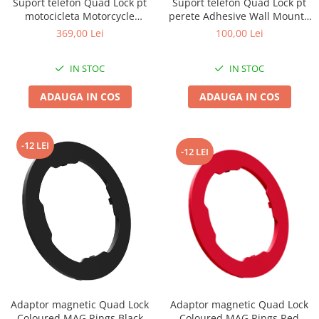
Suport telefon Quad Lock pt
Suport telefon Quad Lock pt
motocicleta Motorcycle
perete Adhesive Wall Mount -
Lanțuri
Handlebar Mount
Twin Pack
369,00 Lei
100,00 Lei
Za conectare rapidă
Manete Schimbător, Frâna, Combo
IN STOC
IN STOC
Manete frână
ADAUGA IN COS
ADAUGA IN COS
Manete combo
Piese manete
Manete schimbător
-12 LEI
-12 LEI
Manșoane și ghidolină
Ghidolină
Accesorii
Manșoane
Pedale
Pinioane
Pipe
Roți
Adaptor magnetic Quad Lock
Adaptor magnetic Quad Lock
Coloured MAG Rings Black
Coloured MAG Rings Red