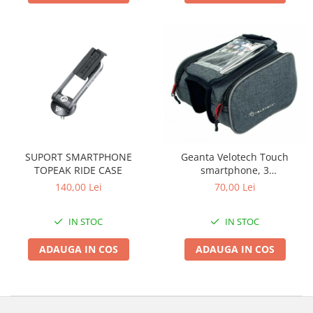
SUPORT SMARTPHONE
Geanta Velotech Touch
TOPEAK RIDE CASE
smartphone, 3
compartimente, montare
140,00 Lei
70,00 Lei
cadru
IN STOC
IN STOC
ADAUGA IN COS
ADAUGA IN COS