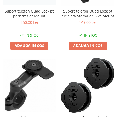
Accesorii
Diverse
Camere
Pompe
Încălțăminte
Suport telefon Quad Lock pt
Suport telefon Quad Lock pt
Cuvete (headset)
Produse întreținere
parbriz Car Mount
bicicleta Stem/Bar Bike Mount
Frâne
250,00 Lei
149,00 Lei
Scaune copii
Frâne pe jantă
Scule și dispozitive
IN STOC
IN STOC
Discuri (rotoare)
Sisteme antifurt
Plăcuțe frână
ADAUGA IN COS
ADAUGA IN COS
Sonerii
Saboți
Suporți și portbagaje auto
Piese frâne
Frâne pe disc
Furci
Furci fixe
Piese furci
Furci cu suspensie
Ghidaje și întinzătoare lanț
Ghidoane și atașabile
Jante