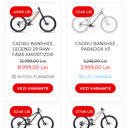
Accesorii roți
-4000 LEI
-1246 LEI
Roți față
Schimbătoare
Schimbătoare față
Schimbătoare spate
Piese schimbătoare
CADRU BANSHEE
CADRU BANSHEE
LEGEND 29 RAW -
PARADOX V3
Șei
FĂRĂ AMORTIZOR
Tije sa
SPATE
12.999,00 Lei
5.245,00 Lei
Tije telescopice
8.999,00 Lei
3.999,00 Lei
Coliere tije șa
IN STOC FURNIZOR
LA COMANDA
Manete tije telescopice
Piese tije sa
VEZI VARIANTE
VEZI VARIANTE
Tije fixe
Tubeless și soluții anti-pană
Amortizoare spate
-3246 LEI
-2746 LEI
Arcuri
Groupset