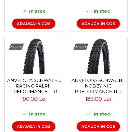
In stoc
In stoc
ADAUGA IN COS
ADAUGA IN COS
ANVELOPA SCHWALBE
ANVELOPA SCHWALBE
RACING RALPH
NOBBY NIC
PREFORMANCE TLR
PREFORMANCE TLR
27.5X2.25
29X2.4
190,00 Lei
189,00 Lei
In stoc
In stoc
ADAUGA IN COS
ADAUGA IN COS