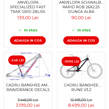
Accesorii
Diverse
Camere
ANVELOPA
ANVELOPA SCHWALBE
Pompe
SPECIALIZED FAST
RAPID ROB 26X2.25
Încălțăminte
Cuvete (headset)
TRAK GRID 2BLISS
DUNGA ALBA
Produse întreținere
READY T7 - 29X2.35
Frâne
139,00 Lei
90,00 Lei
BLACK - TUBELESS
Scaune copii
Frâne pe jantă
PLIABIL
Scule și dispozitive
In stoc
In stoc
Discuri (rotoare)
Plăcuțe frână
Sisteme antifurt
ADAUGA IN COS
ADAUGA IN COS
Saboți
Sonerii
Piese frâne
Suporți și portbagaje auto
Frâne pe disc
Furci
-246 LEI
-3996 LEI
Furci fixe
Piese furci
Furci cu suspensie
Ghidaje și întinzătoare lanț
CADRU BANSHEE AMP
CADRU BANSHEE
RAW/ORANGE DECALS
RUNE V3.2
Ghidoane și atașabile
Jante
3.445,00 Lei
12.495,00 Lei
3.199,00 Lei
8.499,00 Lei
Lanțuri