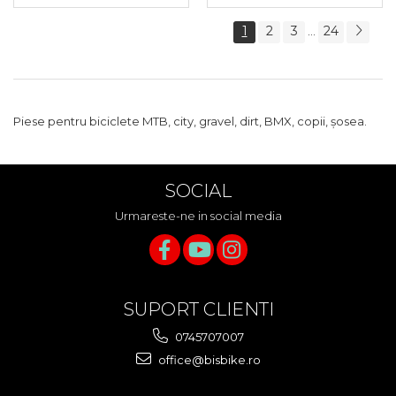
1
2
3
24
...
Piese pentru biciclete MTB, city, gravel, dirt, BMX, copii, șosea.
SOCIAL
Urmareste-ne in social media
SUPORT CLIENTI
0745707007
office@bisbike.ro