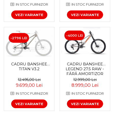
IN STOC FURNIZOR
IN STOC FURNIZOR
Za conectare rapidă
Manete Schimbător, Frâna,
VEZI VARIANTE
VEZI VARIANTE
Combo
Manete frână
Manete combo
-4000 LEI
Piese manete
-2796 LEI
Manete schimbător
Manșoane și ghidolină
Ghidolină
Accesorii
CADRU BANSHEE
CADRU BANSHEE
TITAN V3.2
LEGEND 27.5 RAW -
Manșoane
FĂRĂ AMORTIZOR
Pedale
12.495,00 Lei
12.999,00 Lei
Pinioane
9.699,00 Lei
8.999,00 Lei
Pipe
IN STOC FURNIZOR
IN STOC FURNIZOR
Roți
VEZI VARIANTE
VEZI VARIANTE
Roți spate
Set roți