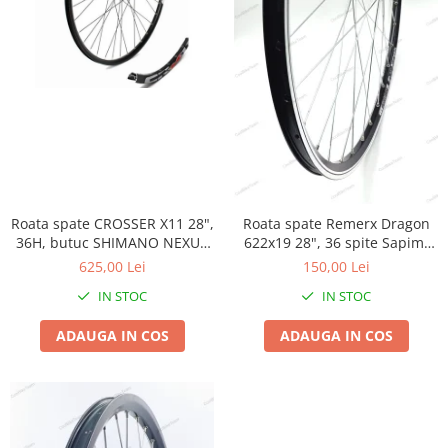
Roata spate CROSSER X11 28",
Roata spate Remerx Dragon
36H, butuc SHIMANO NEXUS
622x19 28", 36 spite Sapim,
SG-C3001-7vit 127x10
butuc Quando 135X10
625,00 Lei
150,00 Lei
IN STOC
IN STOC
ADAUGA IN COS
ADAUGA IN COS