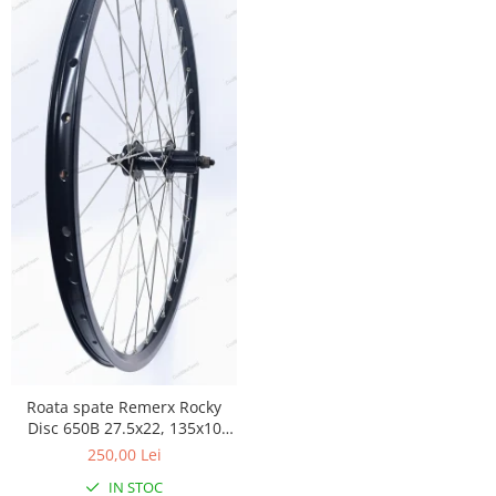
Roata spate Remerx Rocky
Disc 650B 27.5x22, 135x10
mm, 36 spite Sapim
250,00 Lei
IN STOC