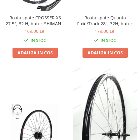
Arcuri
Groupset
Roata spate CROSSER X6
Roata spate Quanta
27.5", 32 H, butuc SHIMANO
Fixie/Track 28", 32H, butuc
TX505 135x9 QR
Quanta 120x10 16T
169,00 Lei
179,00 Lei
IN STOC
IN STOC
ADAUGA IN COS
ADAUGA IN COS