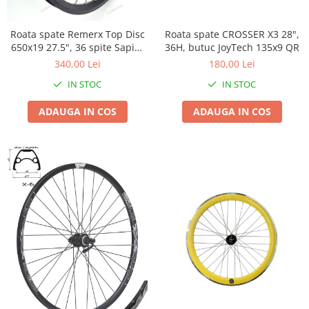
Roți spate
Set roți
Roata spate CROSSER X3 28",
Roata spate Remerx Top Disc
Accesorii roți
36H, butuc JoyTech 135x9 QR
650x19 27.5", 36 spite Sapim
Roți față
Leader, butuc Fastace 142x12
180,00 Lei
340,00 Lei
Schimbătoare
IN STOC
IN STOC
Schimbătoare față
ADAUGA IN COS
ADAUGA IN COS
Schimbătoare spate
Piese schimbătoare
Șei
Tije sa
Tije telescopice
Coliere tije șa
Manete tije telescopice
Piese tije sa
Tije fixe
Tubeless și soluții anti-pană
Amortizoare spate