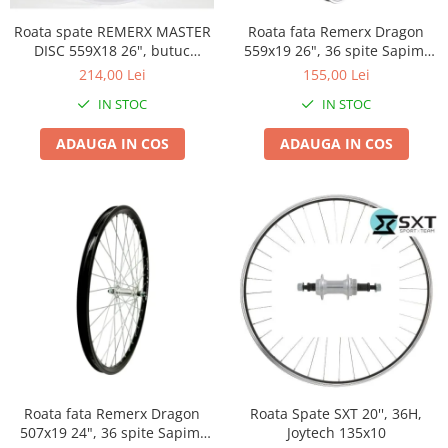
Accesorii
Diverse
Camere
Pompe
Roata spate REMERX MASTER
Încălțăminte
Roata fata Remerx Dragon
DISC 559X18 26", butuc
559x19 26", 36 spite Sapim,
Cuvete (headset)
Produse întreținere
Fastace 135x9 QR
butuc Bitex 100x10
214,00 Lei
155,00 Lei
Frâne
Scaune copii
IN STOC
IN STOC
Frâne pe jantă
Scule și dispozitive
Discuri (rotoare)
ADAUGA IN COS
ADAUGA IN COS
Sisteme antifurt
Plăcuțe frână
Sonerii
Saboți
Suporți și portbagaje auto
Piese frâne
Frâne pe disc
Furci
Furci fixe
Piese furci
Furci cu suspensie
Ghidaje și întinzătoare lanț
Ghidoane și atașabile
Roata fata Remerx Dragon
Roata Spate SXT 20'', 36H,
507x19 24", 36 spite Sapim,
Joytech 135x10
Jante