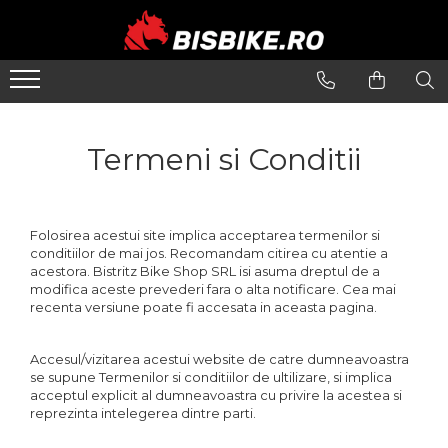
Biciclete
Biciclete Electrice
PIESE
Accesorii
Echipamente
Închirieri
Mountain bike
E-Commuter Bikes
Angrenaje
Apărători
Căști
Suporți și portbagaje
Șosea-gravel
E-Road Bikes
Braț angrenaj
Bidoane și suporți
Pantaloni
Termeni si Conditii
Plăci foi angrenaj
Trekking-oraș
E-Mountain Bikes
Borsete și genți
Tricouri
Anvelope
Copii
Ciclocomputere
Jachete
Butuci
Street-Dirt
Coșuri
Mănuși
Folosirea acestui site implica acceptarea termenilor si
Butuci spate
conditiilor de mai jos. Recomandam citirea cu atentie a
BMX
Cricuri
Protecții
acestora. Bistritz Bike Shop SRL isi asuma dreptul de a
Piese butuci
modifica aceste prevederi fara o alta notificare. Cea mai
Damă
Diverse
Căciuli, Șepci, Bandane
Butuci față
recenta versiune poate fi accesata in aceasta pagina.
Butuci pedalieri
E-bike
Încălzitoare
Filet
Huse și suporți telefon
Rucsaci
Accesul/vizitarea acestui website de catre dumneavoastra
Press-fit
se supune Termenilor si conditiilor de ultilizare, si implica
Localizare GPS
Ochelari
acceptul explicit al dumneavoastra cu privire la acestea si
Cadre
reprezinta intelegerea dintre parti.
Lumini și reflectorizante
Huse Pantofi
Piese și accesorii