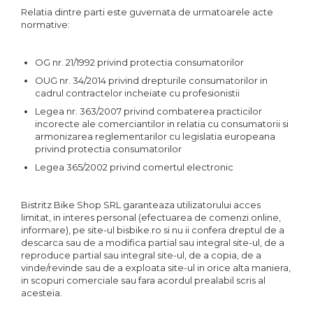
Accesorii
Diverse
Camere
Relatia dintre parti este guvernata de urmatoarele acte
Pompe
Încălțăminte
normative:
Cuvete (headset)
Produse întreținere
Frâne
Scaune copii
OG nr. 21/1992 privind protectia consumatorilor
Frâne pe jantă
OUG nr. 34/2014 privind drepturile consumatorilor in
Scule și dispozitive
Discuri (rotoare)
cadrul contractelor incheiate cu profesionistii
Plăcuțe frână
Sisteme antifurt
Legea nr. 363/2007 privind combaterea practicilor
Saboți
incorecte ale comerciantilor in relatia cu consumatorii si
Sonerii
Piese frâne
armonizarea reglementarilor cu legislatia europeana
Suporți și portbagaje auto
privind protectia consumatorilor
Frâne pe disc
Legea 365/2002 privind comertul electronic
Furci
Furci fixe
Bistritz Bike Shop SRL garanteaza utilizatorului acces
Piese furci
limitat, in interes personal (efectuarea de comenzi online,
Furci cu suspensie
informare), pe site-ul bisbike.ro si nu ii confera dreptul de a
Ghidaje și întinzătoare lanț
descarca sau de a modifica partial sau integral site-ul, de a
reproduce partial sau integral site-ul, de a copia, de a
Ghidoane și atașabile
vinde/revinde sau de a exploata site-ul in orice alta maniera,
in scopuri comerciale sau fara acordul prealabil scris al
Jante
acesteia.
Lanțuri