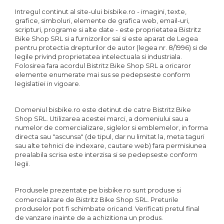
Za conectare rapidă
Intregul continut al site-ului bisbike.ro - imagini, texte,
grafice, simboluri, elemente de grafica web, email-uri,
Manete Schimbător, Frâna,
scripturi, programe si alte date - este proprietatea Bistritz
Combo
Bike Shop SRL si a furnizorilor sai si este aparat de Legea
pentru protectia drepturilor de autor (legea nr. 8/1996) si de
Manete frână
legile privind proprietatea intelectuala si industriala.
Manete combo
Folosirea fara acordul Bistritz Bike Shop SRL a oricaror
Piese manete
elemente enumerate mai sus se pedepseste conform
legislatiei in vigoare.
Manete schimbător
Manșoane și ghidolină
Domeniul bisbike.ro este detinut de catre Bistritz Bike
Ghidolină
Shop SRL. Utilizarea acestei marci, a domeniului sau a
Accesorii
numelor de comercializare, siglelor si emblemelor, in forma
Manșoane
directa sau "ascunsa" (de tipul, dar nu limitat la, meta taguri
sau alte tehnici de indexare, cautare web) fara permisiunea
Pedale
prealabila scrisa este interzisa si se pedepseste conform
Pinioane
legii.
Pipe
Produsele prezentate pe
bisbike.ro
sunt produse si
Roți
comercializare de Bistritz Bike Shop SRL. Preturile
produselor pot fi schimbate oricand. Verificati pretul final
Roți spate
de vanzare inainte de a achizitiona un produs.
Set roți