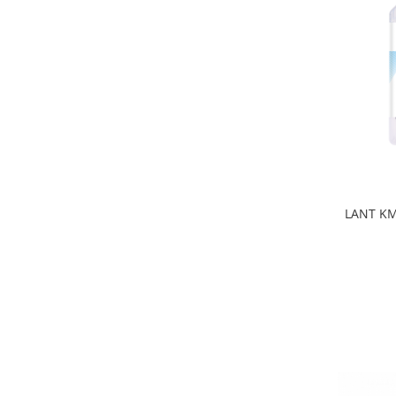
Roți spate
Set roți
Accesorii roți
Roți față
Schimbătoare
Schimbătoare față
Schimbătoare spate
Piese schimbătoare
Șei
LANT KM
Tije sa
Tije telescopice
Coliere tije șa
Manete tije telescopice
Piese tije sa
Tije fixe
Tubeless și soluții anti-pană
Amortizoare spate