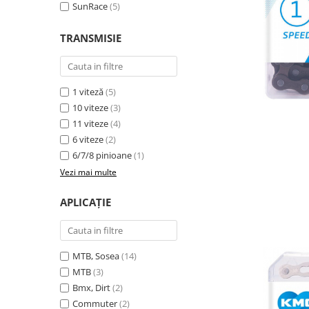
Accesorii
Diverse
SunRace
(5)
Camere
Pompe
Încălțăminte
Cuvete (headset)
TRANSMISIE
Produse întreținere
Frâne
Scaune copii
Frâne pe jantă
Scule și dispozitive
1 viteză
(5)
Discuri (rotoare)
Sisteme antifurt
10 viteze
(3)
Plăcuțe frână
11 viteze
(4)
Sonerii
Saboți
6 viteze
(2)
Suporți și portbagaje auto
Piese frâne
6/7/8 pinioane
(1)
Frâne pe disc
Vezi mai multe
Furci
APLICAȚIE
Furci fixe
Piese furci
Furci cu suspensie
MTB, Sosea
(14)
Ghidaje și întinzătoare lanț
MTB
(3)
Ghidoane și atașabile
Bmx, Dirt
(2)
Commuter
(2)
Jante