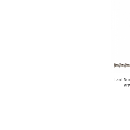
Arcuri
Groupset
Lant Sun
arg