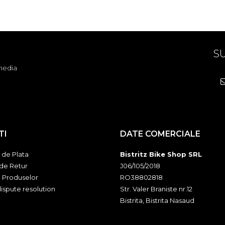
SU
media
TI
DATE COMERCIALE
de Plata
Bistritz Bike Shop SRL
 de Retur
J06/105/2018
a Produselor
RO38802818
ispute resolution
Str. Valer Braniste nr.12
Bistrita, Bistrita Nasaud