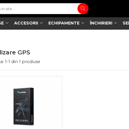
SE
ACCESORII
ECHIPAMENTE
ÎNCHIRIERI
SE
lizare GPS
a:
1-
1
din
1
produse