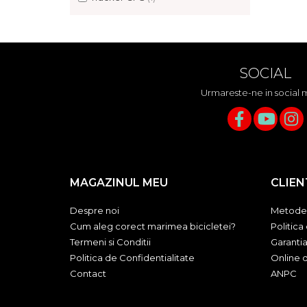
Za conectare rapidă
Manete Schimbător, Frâna,
Combo
Manete frână
SOCIAL
Manete combo
Urmareste-ne in social 
Piese manete
Manete schimbător
Manșoane și ghidolină
Ghidolină
Accesorii
MAGAZINUL MEU
CLIEN
Manșoane
Pedale
Despre noi
Metode 
Pinioane
Cum aleg corect marimea bicicletei?
Politica
Termeni si Conditii
Garanti
Pipe
Politica de Confidentialitate
Online d
Roți
Contact
ANPC
Roți spate
Set roți