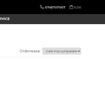
0745707007
0,00
RVICE
Ordoneaza: