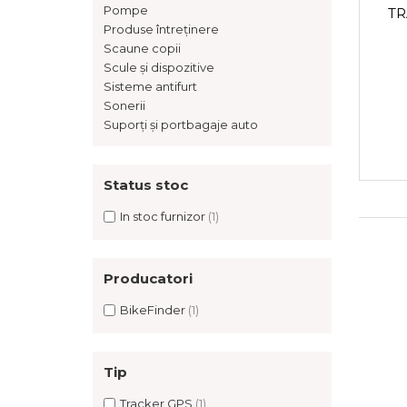
Accesorii
Diverse
Camere
Pompe
TR
Pompe
Încălțăminte
Produse întreținere
Cuvete (headset)
Scaune copii
Produse întreținere
Frâne
Scule și dispozitive
Scaune copii
Sisteme antifurt
Frâne pe jantă
Sonerii
Scule și dispozitive
Discuri (rotoare)
Suporți și portbagaje auto
Plăcuțe frână
Sisteme antifurt
Saboți
Sonerii
Piese frâne
Status stoc
Suporți și portbagaje auto
Frâne pe disc
In stoc furnizor
(1)
Furci
Furci fixe
Piese furci
Producatori
Furci cu suspensie
BikeFinder
(1)
Ghidaje și întinzătoare lanț
Ghidoane și atașabile
Jante
Tip
Lanțuri
Tracker GPS
(1)