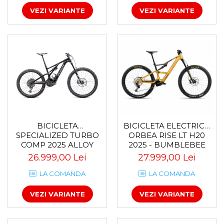
VEZI VARIANTE
VEZI VARIANTE
Za conectare rapidă
Manete Schimbător, Frâna,
Combo
Manete frână
Manete combo
Piese manete
Manete schimbător
Manșoane și ghidolină
Ghidolină
Accesorii
BICICLETA
BICICLETA ELECTRICA
SPECIALIZED TURBO
ORBEA RISE LT H20
Manșoane
COMP 2025 ALLOY
2025 - BUMBLEBEE
Pedale
BLACK / DOVE GREY /
YELLOW-BLACK (MATT)
26.999,00 Lei
27.999,00 Lei
BLACK
Pinioane
LA COMANDA
LA COMANDA
Pipe
VEZI VARIANTE
VEZI VARIANTE
Roți
Roți spate
Set roți