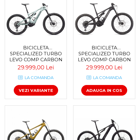
Accesorii roți
Roți față
Schimbătoare
Schimbătoare față
Schimbătoare spate
Piese schimbătoare
BICICLETA
BICICLETA
SPECIALIZED TURBO
SPECIALIZED TURBO
Șei
LEVO COMP CARBON
LEVO COMP CARBON
Tije sa
SATIN BLACK / LIGHT
SATIN WHITE SAGE /
29.999,00 Lei
29.999,00 Lei
SILVER / GLOSS BLACK
DEEP LAKE
Tije telescopice
LA COMANDA
LA COMANDA
Coliere tije șa
Manete tije telescopice
ADAUGA IN COS
VEZI VARIANTE
Piese tije sa
Tije fixe
Tubeless și soluții anti-pană
Amortizoare spate
Arcuri
Groupset