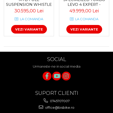
LEVO 4 EXPERT -
SUSPENSION WHISTLE
CYPRESS
AXR C8.6 AVINOX M2S
49.999,00 Lei
30.595,00 Lei
METALLIC/SILVER DUST
DI2 800WH
LA COMANDA
LA COMANDA
VEZI VARIANTE
VEZI VARIANTE
SOCIAL
Urmareste-ne in social media
SUPORT CLIENTI
0745707007
office@bisbike.ro