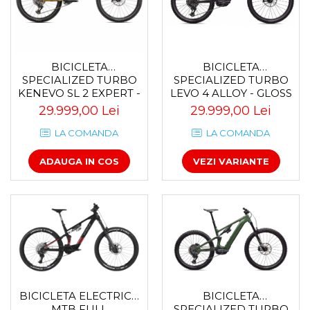
BICICLETA
BICICLETA
SPECIALIZED TURBO
SPECIALIZED TURBO
KENEVO SL 2 EXPERT -
LEVO 4 ALLOY - GLOSS
SATIN HARVEST GOLD
METALLIC
29.999,00 Lei
29.999,00 Lei
OBSIDIAN/SILVER DUST
LA COMANDA
LA COMANDA
ADAUGA IN COS
VEZI VARIANTE
BICICLETA
BICICLETA ELECTRICA
SPECIALIZED TURBO
MTB FULL