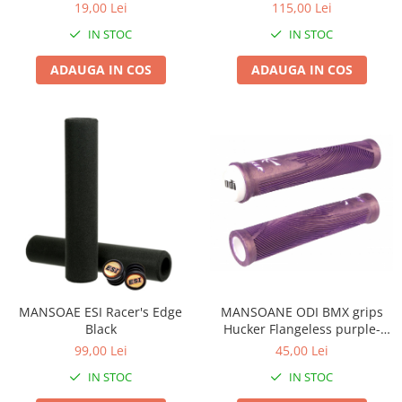
19,00 Lei
115,00 Lei
Lanțuri
IN STOC
IN STOC
Za conectare rapidă
ADAUGA IN COS
ADAUGA IN COS
Manete Schimbător, Frâna, Combo
Manete frână
Manete combo
Piese manete
Manete schimbător
Manșoane și ghidolină
Ghidolină
Accesorii
Manșoane
Pedale
MANSOANE ODI BMX grips
MANSOAE ESI Racer's Edge
Pinioane
Hucker Flangeless purple-
Black
white, 160mm
Pipe
45,00 Lei
99,00 Lei
Roți
IN STOC
IN STOC