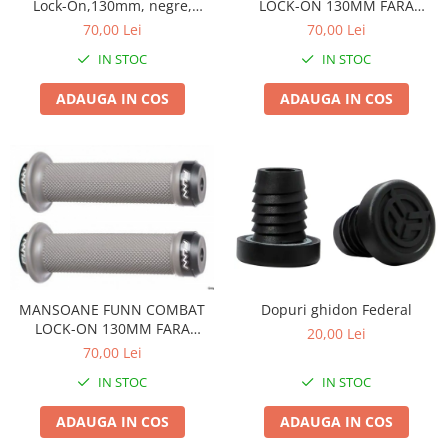
LOCK-ON 130MM FARA
Lock-On,130mm, negre,
FLANSA NEGRE FUN0461
GR10C2BLKB, AM
70,00 Lei
70,00 Lei
IN STOC
IN STOC
ADAUGA IN COS
ADAUGA IN COS
Dopuri ghidon Federal
MANSOANE FUNN COMBAT
LOCK-ON 130MM FARA
20,00 Lei
FLANSA GRI FUN0463
70,00 Lei
IN STOC
IN STOC
ADAUGA IN COS
ADAUGA IN COS