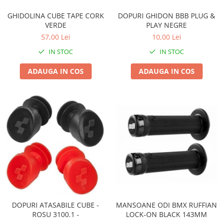
Accesorii
Diverse
Camere
Pompe
GHIDOLINA CUBE TAPE CORK
Încălțăminte
DOPURI GHIDON BBB PLUG &
VERDE
PLAY NEGRE
Cuvete (headset)
Produse întreținere
57,00 Lei
10,00 Lei
Frâne
Scaune copii
IN STOC
IN STOC
Frâne pe jantă
Scule și dispozitive
Discuri (rotoare)
ADAUGA IN COS
ADAUGA IN COS
Sisteme antifurt
Plăcuțe frână
Sonerii
Saboți
Suporți și portbagaje auto
Piese frâne
Frâne pe disc
Furci
Furci fixe
Piese furci
Furci cu suspensie
Ghidaje și întinzătoare lanț
Ghidoane și atașabile
DOPURI ATASABILE CUBE -
MANSOANE ODI BMX RUFFIAN
ROSU 3100.1 -
LOCK-ON BLACK 143MM
Jante