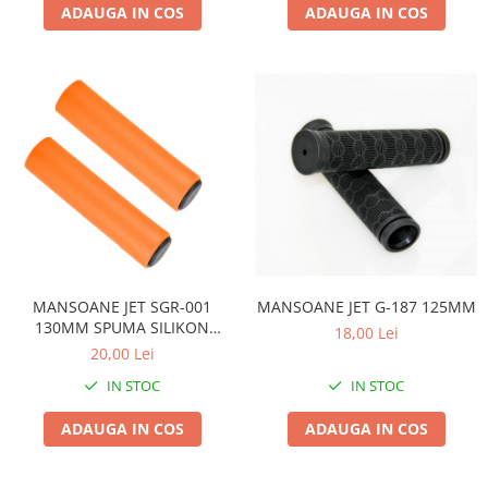
Roți spate
ADAUGA IN COS
ADAUGA IN COS
Set roți
Accesorii roți
Roți față
Schimbătoare
Schimbătoare față
Schimbătoare spate
Piese schimbătoare
Șei
Tije sa
Tije telescopice
MANSOANE JET SGR-001
MANSOANE JET G-187 125MM
130MM SPUMA SILIKON
Coliere tije șa
18,00 Lei
PORTOCALII
20,00 Lei
Manete tije telescopice
IN STOC
IN STOC
Piese tije sa
Tije fixe
ADAUGA IN COS
ADAUGA IN COS
Tubeless și soluții anti-pană
Amortizoare spate