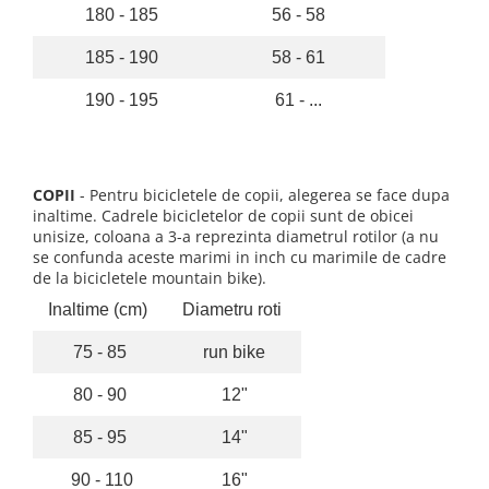
Roți spate
180 - 185
56 - 58
Set roți
185 - 190
58 - 61
Accesorii roți
Roți față
190 - 195
61 - ...
Schimbătoare
Schimbătoare față
Schimbătoare spate
COPII
- Pentru bicicletele de copii, alegerea se face dupa
Piese schimbătoare
inaltime. Cadrele bicicletelor de copii sunt de obicei
Șei
unisize, coloana a 3-a reprezinta diametrul rotilor (a nu
se confunda aceste marimi in inch cu marimile de cadre
Tije sa
de la bicicletele mountain bike).
Tije telescopice
Inaltime (cm)
Diametru roti
Coliere tije șa
75 - 85
run bike
Manete tije telescopice
Piese tije sa
80 - 90
12"
Tije fixe
85 - 95
14"
Tubeless și soluții anti-pană
Amortizoare spate
90 - 110
16"