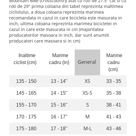
Accesorii
Diverse
Mountain Bike (crosscountry atat cu roti de 27.5" cat si cu
roti de 29" prima coloana din tabel reprezinta inaltimea
Camere
Pompe
Încălțăminte
ciclistului, a doua coloana reprezinta marimea
Cuvete (headset)
Produse întreținere
recomandata in cazul in care bicicleta este masurata in
inch, ultima coloana reprezinta marimea bicicletei in
Frâne
Scaune copii
cazul in care este masurata in cm (majoritatea
Frâne pe jantă
producatorilor masoara in inch, dar sunt anumiti
Scule și dispozitive
producatori care masoara si in cm)
Discuri (rotoare)
Sisteme antifurt
Plăcuțe frână
Sonerii
Inaltime
Marime
Marime
Saboți
General
ciclist (cm)
cadru (in)
cadru
Suporți și portbagaje auto
Piese frâne
(cm)
Frâne pe disc
XS
135 - 150
13 - 14"
33 - 35
Furci
Furci fixe
XS-S
145 - 165
14 - 15"
35 - 38
Piese furci
S
155 - 170
15 - 16"
38 - 41
Furci cu suspensie
Ghidaje și întinzătoare lanț
M
170 - 175
16 - 17"
41 - 43
Ghidoane și atașabile
M-L
175 - 180
17 - 18"
43 - 46
Jante