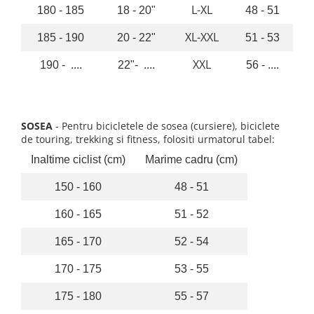
L-XL
180 - 185
18 - 20"
48 - 51
Lanțuri
XL-XXL
185 - 190
20 - 22"
51 - 53
Za conectare rapidă
Manete Schimbător, Frâna, Combo
XXL
190 - ....
22"- ....
56 - ....
Manete frână
Manete combo
Piese manete
SOSEA
- Pentru bicicletele de sosea (cursiere), biciclete
Manete schimbător
de touring, trekking si fitness, folositi urmatorul tabel:
Manșoane și ghidolină
Inaltime ciclist (cm)
Marime cadru (cm)
Ghidolină
150 - 160
48 - 51
Accesorii
Manșoane
160 - 165
51 - 52
Pedale
165 - 170
52 - 54
Pinioane
170 - 175
53 - 55
Pipe
Roți
175 - 180
55 - 57