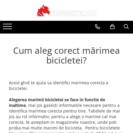
Biciclete
Biciclete Electrice
PIESE
Accesorii
Echipamente
Închirieri
Mountain bike
E-Commuter Bikes
Angrenaje
Apărători
Căști
Suporți și portbagaje
Șosea-gravel
E-Road Bikes
Braț angrenaj
Bidoane și suporți
Pantaloni
Cum aleg corect mărimea
Plăci foi angrenaj
Trekking-oraș
E-Mountain Bikes
Borsete și genți
Tricouri
Anvelope
bicicletei?
Copii
Ciclocomputere
Jachete
Butuci
Street-Dirt
Coșuri
Mănuși
Butuci spate
BMX
Cricuri
Protecții
Piese butuci
Acest ghid te ajuta sa identifici marimea corecta a
Damă
Diverse
Căciuli, Șepci, Bandane
bicicletei.
Butuci față
E-bike
Încălzitoare
Butuci pedalieri
Alegerea marimii bicicletei se face in functie de
inaltime
, mai jos gasesti informatiile necesare pentru a
Huse și suporți telefon
Rucsaci
Filet
identifica marimea corecta pentru tine. Tabelele de mai
Localizare GPS
Ochelari
Press-fit
jos au rol informativ, pentru a alege o marime cat mai
corecta, te asteptam in magazinele noastre, unde poti
Cadre
Lumini și reflectorizante
Huse Pantofi
proba mai multe marimi de bicicleta. Pentru bicicletele
Piese și accesorii