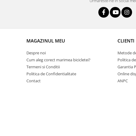
Urmareste-ne in social me
Lanțuri
Za conectare rapidă
Manete Schimbător, Frâna, Combo
Manete frână
MAGAZINUL MEU
CLIENTI
Manete combo
Piese manete
Despre noi
Metode de
Manete schimbător
Cum aleg corect marimea bicicletei?
Politica d
Manșoane și ghidolină
Termeni si Conditii
Garantia 
Politica de Confidentialitate
Online dis
Ghidolină
Contact
ANPC
Accesorii
Manșoane
Pedale
Pinioane
Pipe
Roți