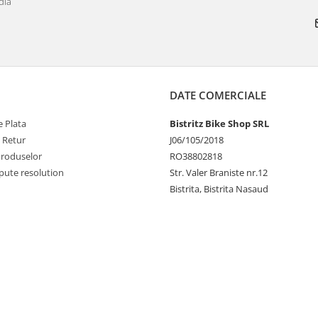
dia
DATE COMERCIALE
 Plata
Bistritz Bike Shop SRL
e Retur
J06/105/2018
Produselor
RO38802818
pute resolution
Str. Valer Braniste nr.12
Bistrita, Bistrita Nasaud