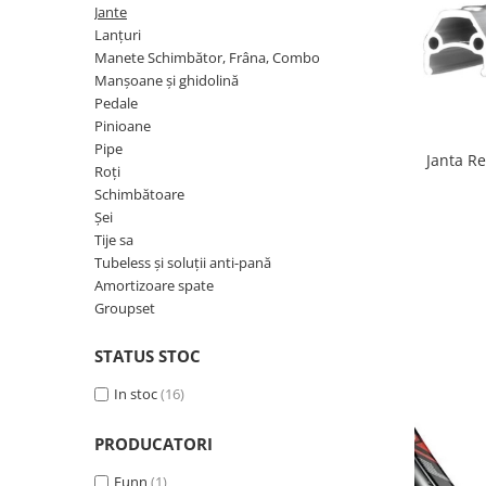
Accesorii
Diverse
Jante
Camere
Pompe
Încălțăminte
Lanțuri
Cuvete (headset)
Manete Schimbător, Frâna, Combo
Produse întreținere
Manșoane și ghidolină
Frâne
Scaune copii
Pedale
Frâne pe jantă
Pinioane
Scule și dispozitive
Pipe
Discuri (rotoare)
Janta R
Sisteme antifurt
Roți
Plăcuțe frână
Schimbătoare
Sonerii
Saboți
Șei
Suporți și portbagaje auto
Piese frâne
Tije sa
Tubeless și soluții anti-pană
Frâne pe disc
Amortizoare spate
Furci
Groupset
Furci fixe
STATUS STOC
Piese furci
Furci cu suspensie
In stoc
(16)
Ghidaje și întinzătoare lanț
PRODUCATORI
Ghidoane și atașabile
Jante
Funn
(1)