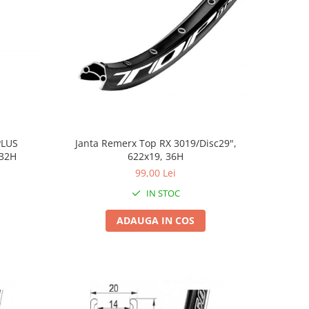
PLUS
Janta Remerx Top RX 3019/Disc29",
 32H
622x19, 36H
99,00 Lei
IN STOC
ADAUGA IN COS