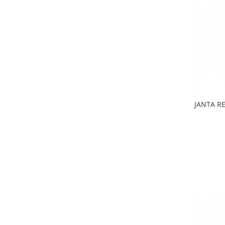
Roți spate
Set roți
Accesorii roți
Roți față
Schimbătoare
Schimbătoare față
Schimbătoare spate
Piese schimbătoare
JANTA R
Șei
Tije sa
Tije telescopice
Coliere tije șa
Manete tije telescopice
Piese tije sa
Tije fixe
Tubeless și soluții anti-pană
Amortizoare spate