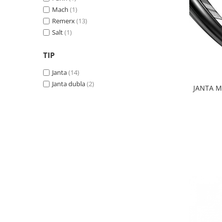
Mach
(1)
Lanțuri
Remerx
(13)
Za conectare rapidă
Salt
(1)
Manete Schimbător, Frâna, Combo
TIP
Manete frână
Manete combo
Janta
(14)
Piese manete
Janta dubla
(2)
JANTA M
Manete schimbător
Manșoane și ghidolină
Ghidolină
Accesorii
Manșoane
Pedale
Pinioane
Pipe
Roți