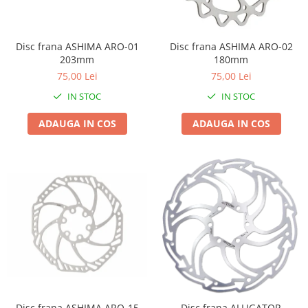
Lanțuri
Za conectare rapidă
Disc frana ASHIMA ARO-01
Disc frana ASHIMA ARO-02
Manete Schimbător, Frâna, Combo
203mm
180mm
75,00 Lei
75,00 Lei
Manete frână
Manete combo
IN STOC
IN STOC
Piese manete
ADAUGA IN COS
ADAUGA IN COS
Manete schimbător
Manșoane și ghidolină
Ghidolină
Accesorii
Manșoane
Pedale
Pinioane
Pipe
Roți
Disc frana ASHIMA ARO-15
Disc frana ALLIGATOR