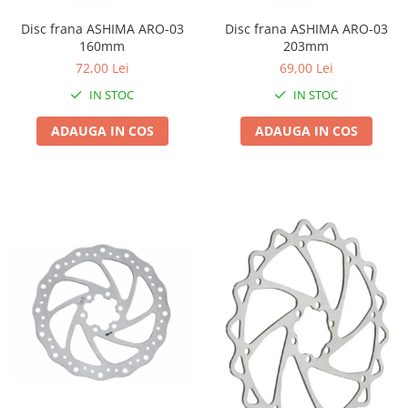
Accesorii
Diverse
Camere
Pompe
Încălțăminte
Disc frana ASHIMA ARO-03
Disc frana ASHIMA ARO-03
160mm
203mm
Cuvete (headset)
Produse întreținere
72,00 Lei
69,00 Lei
Frâne
Scaune copii
IN STOC
IN STOC
Frâne pe jantă
Scule și dispozitive
Discuri (rotoare)
ADAUGA IN COS
ADAUGA IN COS
Sisteme antifurt
Plăcuțe frână
Sonerii
Saboți
Suporți și portbagaje auto
Piese frâne
Frâne pe disc
Furci
Furci fixe
Piese furci
Furci cu suspensie
Ghidaje și întinzătoare lanț
Ghidoane și atașabile
Jante