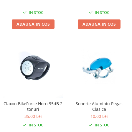
Lanțuri
IN STOC
IN STOC
Za conectare rapidă
ADAUGA IN COS
ADAUGA IN COS
Manete Schimbător, Frâna, Combo
Manete frână
Manete combo
Piese manete
Manete schimbător
Manșoane și ghidolină
Ghidolină
Accesorii
Manșoane
Pedale
Claxon BikeForce Horn 95dB 2
Sonerie Aluminiu Pegas
Pinioane
tonuri
Clasica
Pipe
35,00 Lei
10,00 Lei
Roți
IN STOC
IN STOC