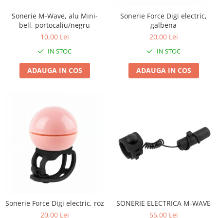
Accesorii
Diverse
Camere
Pompe
Încălțăminte
Sonerie M-Wave, alu Mini-
Sonerie Force Digi electric,
bell, portocaliu/negru
galbena
Cuvete (headset)
Produse întreținere
10,00 Lei
20,00 Lei
Frâne
Scaune copii
IN STOC
IN STOC
Frâne pe jantă
Scule și dispozitive
Discuri (rotoare)
ADAUGA IN COS
ADAUGA IN COS
Sisteme antifurt
Plăcuțe frână
Sonerii
Saboți
Suporți și portbagaje auto
Piese frâne
Frâne pe disc
Furci
Furci fixe
Piese furci
Furci cu suspensie
Ghidaje și întinzătoare lanț
Ghidoane și atașabile
Sonerie Force Digi electric, roz
SONERIE ELECTRICA M-WAVE
20,00 Lei
55,00 Lei
Jante