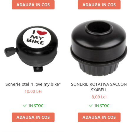
Roți spate
ADAUGA IN COS
ADAUGA IN COS
Set roți
Accesorii roți
Roți față
Schimbătoare
Schimbătoare față
Schimbătoare spate
Piese schimbătoare
Șei
Tije sa
Tije telescopice
Sonerie otel ''I love my bike''
SONERIE ROTATIVA SACCON
Coliere tije șa
SX4BELL
10,00 Lei
8,00 Lei
Manete tije telescopice
Piese tije sa
IN STOC
IN STOC
Tije fixe
ADAUGA IN COS
ADAUGA IN COS
Tubeless și soluții anti-pană
Amortizoare spate