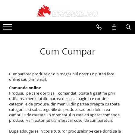
Biciclete
Biciclete Electrice
PIESE
Accesorii
Echipamente
Închirieri
Mountain bike
E-Commuter Bikes
Angrenaje
Apărători
Căști
Suporți și portbagaje
Șosea-gravel
E-Road Bikes
Braț angrenaj
Bidoane și suporți
Pantaloni
Cum Cumpar
Plăci foi angrenaj
Trekking-oraș
E-Mountain Bikes
Borsete și genți
Tricouri
Anvelope
Copii
Ciclocomputere
Jachete
Butuci
Street-Dirt
Coșuri
Mănuși
Cumpararea produselor din magazinul nostru o puteti face
Butuci spate
BMX
Cricuri
Protecții
online sau prin email.
Piese butuci
Comanda online
Damă
Diverse
Căciuli, Șepci, Bandane
Butuci față
Produsul pe care doriti sa il comandati poate fi gasit fie prin
E-bike
Încălzitoare
utilizarea meniului din partea de sus a paginii ce contine
Butuci pedalieri
categoriile de produse, din meniul din partea dreapta cu toate
Huse și suporți telefon
Rucsaci
Filet
categoriile si subcategoriile de produse sau prin folosirea
campului de cautare. In momentul in care ati apasat comanda
Localizare GPS
Ochelari
Press-fit
produsul va fi automat transferat in cosul de cumparaturi.
Cadre
Lumini și reflectorizante
Huse Pantofi
Dupa adaugarea in cos a tuturor produselor pe care doriti sa le
Piese și accesorii