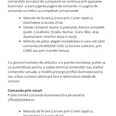
Accesorii
Diverse
comandati, procesul de cumparare se continua prin apasarea
Camere
butonului si parcurgerea paginii de comanda. In pagina de
Pompe
Încălțăminte
comanda va trebui sa completati urmatoarele:
Cuvete (headset)
Produse întreținere
Metoda de livrare (Livrare prin Curier rapid cu
Frâne
Deschidere la livrare 25 lei
Scaune copii
Datele comenzii: Nume si prenume, Adresa complete
Frâne pe jantă
Scule și dispozitive
(Judet, Localitate, Strada, Numar, Scara, Bloc, etaj,
Discuri (rotoare)
Apartament, Interfon daca e cazul).
Sisteme antifurt
Metoda de plata: alegeti modalitatea in care veti plati
Plăcuțe frână
comanda (NUMERAR CASC la livrarea coletului, prin
Sonerii
Saboți
CARD sau prin transfer bancar.
Suporți și portbagaje auto
Piese frâne
Cu ajutorul numelui de utilizator si a parolei introduse, puteti sa
Frâne pe disc
va autentificati pentru a vedea istoricul comenzilor sau stadiul
Furci
comenzilor actuale, a modifica/sterge profilul dumneavoastra
sau a face comenzi ulterioare fara a reintroduce datele de
Furci fixe
contact.
Piese furci
Comanda prin email
Furci cu suspensie
Puteti trimite comanda dumneavostra pe email la:
Ghidaje și întinzătoare lanț
office@bisbike.ro
Ghidoane și atașabile
Metoda de livrare (Livrare prin Curier rapid cu
Jante
Deschidere la livrare 25 lei).