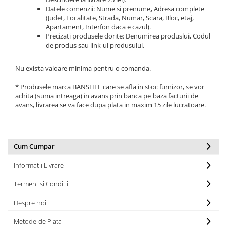
Datele comenzii: Nume si prenume, Adresa complete
Lanțuri
(Judet, Localitate, Strada, Numar, Scara, Bloc, etaj,
Apartament, Interfon daca e cazul).
Za conectare rapidă
Precizati produsele dorite: Denumirea produslui, Codul
Manete Schimbător, Frâna, Combo
de produs sau link-ul produsului.
Manete frână
Nu exista valoare minima pentru o comanda.
Manete combo
Piese manete
* Produsele marca BANSHEE care se afla in stoc furnizor, se vor
achita (suma intreaga) in avans prin banca pe baza facturii de
Manete schimbător
avans, livrarea se va face dupa plata in maxim 15 zile lucratoare.
Manșoane și ghidolină
Ghidolină
Accesorii
Cum Cumpar
Manșoane
Pedale
Informatii Livrare
Pinioane
Termeni si Conditii
Pipe
Despre noi
Roți
Metode de Plata