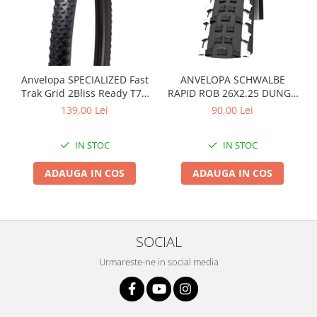
Arcuri
Groupset
Anvelopa SPECIALIZED Fast
ANVELOPA SCHWALBE
Trak Grid 2Bliss Ready T7 -
RAPID ROB 26X2.25 DUNGA
29x2.35 Black - Tubeless
ALBA
139,00 Lei
90,00 Lei
Pliabil
IN STOC
IN STOC
ADAUGA IN COS
ADAUGA IN COS
SOCIAL
Urmareste-ne in social media