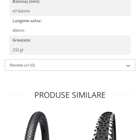
Roți spate
Balonaj (mm):
Set roți
47-62mm
Accesorii roți
Lungime valva:
Roți față
40mm
Schimbătoare
Greutate:
Schimbătoare față
232 gr
Schimbătoare spate
Piese schimbătoare
Review-uri
(0)
Șei
Tije sa
Tije telescopice
PRODUSE SIMILARE
Coliere tije șa
Manete tije telescopice
Piese tije sa
Tije fixe
Tubeless și soluții anti-pană
Amortizoare spate