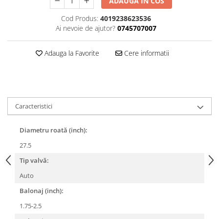
ADAUGA IN COS
Lanțuri
Cod Produs:
4019238623536
Za conectare rapidă
Ai nevoie de ajutor?
0745707007
Manete Schimbător, Frâna, Combo
Adauga la Favorite
Cere informatii
Manete frână
Manete combo
Piese manete
Manete schimbător
Manșoane și ghidolină
Caracteristici
Ghidolină
Diametru roată (inch):
Accesorii
27.5
Manșoane
Pedale
Tip valvă:
Pinioane
Auto
Pipe
Balonaj (inch):
Roți
1.75-2.5