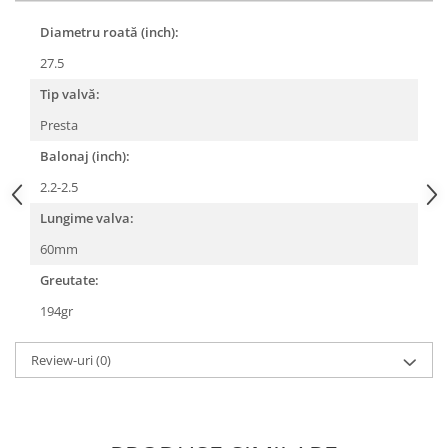
Lanțuri
Diametru roată (inch):
Za conectare rapidă
27.5
Manete Schimbător, Frâna, Combo
Tip valvă:
Manete frână
Presta
Manete combo
Balonaj (inch):
Piese manete
2.2-2.5
Manete schimbător
Manșoane și ghidolină
Lungime valva:
Ghidolină
60mm
Accesorii
Greutate:
Manșoane
194gr
Pedale
Pinioane
Review-uri
(0)
Pipe
Roți