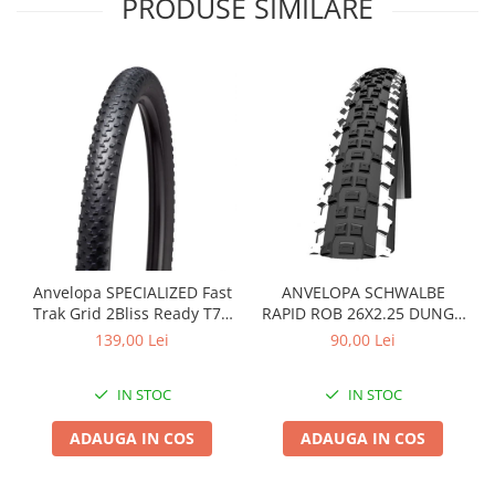
PRODUSE SIMILARE
Roți spate
Set roți
Accesorii roți
Roți față
Schimbătoare
Schimbătoare față
Schimbătoare spate
Piese schimbătoare
Șei
Tije sa
Anvelopa SPECIALIZED Fast
ANVELOPA SCHWALBE
Tije telescopice
Trak Grid 2Bliss Ready T7 -
RAPID ROB 26X2.25 DUNGA
29x2.35 Black - Tubeless
ALBA
Coliere tije șa
139,00 Lei
90,00 Lei
Pliabil
Manete tije telescopice
Piese tije sa
IN STOC
IN STOC
Tije fixe
ADAUGA IN COS
ADAUGA IN COS
Tubeless și soluții anti-pană
Amortizoare spate