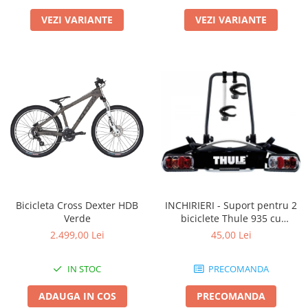
VEZI VARIANTE
VEZI VARIANTE
Bicicleta Cross Dexter HDB
INCHIRIERI - Suport pentru 2
Verde
biciclete Thule 935 cu
prindere pe carligul de
2.499,00 Lei
45,00 Lei
remorcare
IN STOC
PRECOMANDA
ADAUGA IN COS
PRECOMANDA