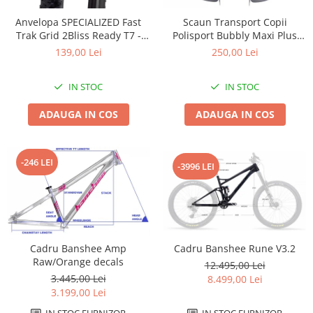
Accesorii
Diverse
Camere
Pompe
Încălțăminte
Anvelopa SPECIALIZED Fast
Scaun Transport Copii
Trak Grid 2Bliss Ready T7 -
Polisport Bubbly Maxi Plus
Cuvete (headset)
Produse întreținere
29x2.35 Black - Tubeless
CFS PRINDERE pe PORTBAGAJ
139,00 Lei
250,00 Lei
Frâne
Scaune copii
Pliabil
- Gri-Maro
Frâne pe jantă
Scule și dispozitive
IN STOC
IN STOC
Discuri (rotoare)
Sisteme antifurt
ADAUGA IN COS
ADAUGA IN COS
Plăcuțe frână
Sonerii
Saboți
Suporți și portbagaje auto
Piese frâne
-246 LEI
-3996 LEI
Frâne pe disc
Furci
Furci fixe
Piese furci
Furci cu suspensie
Cadru Banshee Rune V3.2
Cadru Banshee Amp
Raw/Orange decals
12.495,00 Lei
Ghidaje și întinzătoare lanț
3.445,00 Lei
8.499,00 Lei
Ghidoane și atașabile
3.199,00 Lei
Jante
IN STOC FURNIZOR
IN STOC FURNIZOR