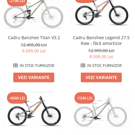
-2796 LEI
Roți spate
Set roți
Accesorii roți
Roți față
Schimbătoare
Cadru Banshee Titan V3.2
Cadru Banshee Legend 27.5
Schimbătoare față
Raw - fără amortizor
12.495,00 Lei
Schimbătoare spate
12.999,00 Lei
9.699,00 Lei
8.999,00 Lei
Piese schimbătoare
Șei
IN STOC FURNIZOR
IN STOC FURNIZOR
Tije sa
VEZI VARIANTE
VEZI VARIANTE
Tije telescopice
Coliere tije șa
-4000 LEI
-1246 LEI
Manete tije telescopice
Piese tije sa
Tije fixe
Tubeless și soluții anti-pană
Amortizoare spate