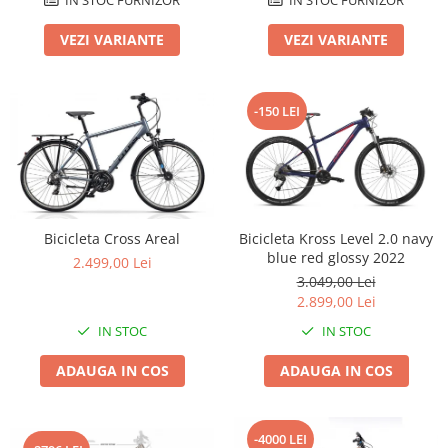
Lanțuri
VEZI VARIANTE
VEZI VARIANTE
Za conectare rapidă
Manete Schimbător, Frâna, Combo
-150 LEI
Manete frână
Manete combo
Piese manete
Manete schimbător
Manșoane și ghidolină
Bicicleta Cross Areal
Bicicleta Kross Level 2.0 navy
Ghidolină
blue red glossy 2022
2.499,00 Lei
Accesorii
3.049,00 Lei
Manșoane
2.899,00 Lei
Pedale
IN STOC
IN STOC
Pinioane
ADAUGA IN COS
ADAUGA IN COS
Pipe
Roți
-4000 LEI