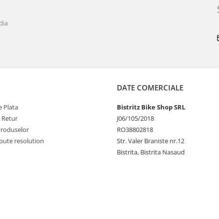
dia
DATE COMERCIALE
 Plata
Bistritz Bike Shop SRL
e Retur
J06/105/2018
Produselor
RO38802818
pute resolution
Str. Valer Braniste nr.12
Bistrita, Bistrita Nasaud