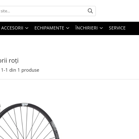
ACCESORII
ECHIPAMENTE
ÎNCHIRIERI
SERVICE
ii roți
1-
1
din
1
produse