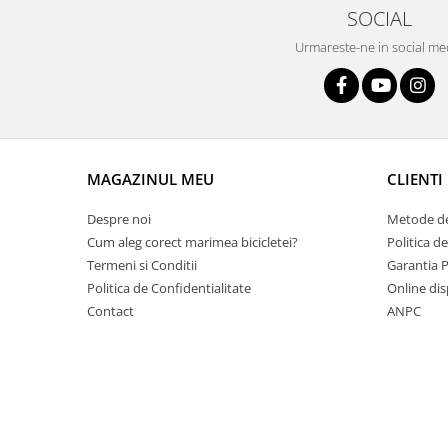
SOCIAL
Lanțuri
Urmareste-ne in social me
Za conectare rapidă
Manete Schimbător, Frâna, Combo
Manete frână
Manete combo
Piese manete
MAGAZINUL MEU
CLIENTI
Manete schimbător
Manșoane și ghidolină
Despre noi
Metode de
Cum aleg corect marimea bicicletei?
Politica d
Ghidolină
Termeni si Conditii
Garantia 
Accesorii
Politica de Confidentialitate
Online dis
Manșoane
Contact
ANPC
Pedale
Pinioane
Pipe
Roți