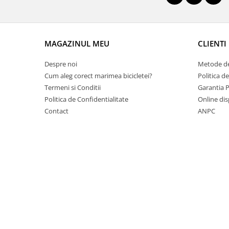
Lanțuri
Za conectare rapidă
Manete Schimbător, Frâna, Combo
MAGAZINUL MEU
CLIENTI
Manete frână
Despre noi
Metode de
Manete combo
Cum aleg corect marimea bicicletei?
Politica d
Piese manete
Termeni si Conditii
Garantia 
Manete schimbător
Politica de Confidentialitate
Online dis
Contact
ANPC
Manșoane și ghidolină
Ghidolină
Accesorii
Manșoane
Pedale
Pinioane
Pipe
Roți