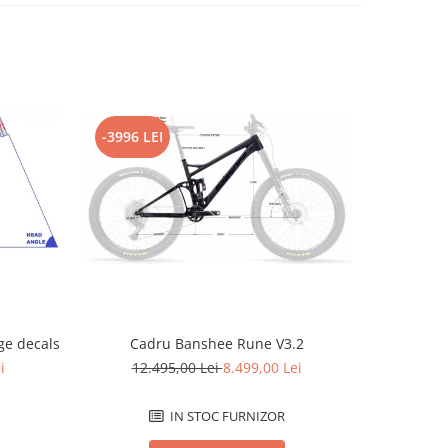
-3996 LEI
-2796 L
e decals
Cadru Banshee Rune V3.2
Cad
i
12.495,00 Lei
8.499,00 Lei
12.
IN STOC FURNIZOR