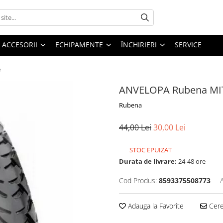
ACCESORII
ECHIPAMENTE
ÎNCHIRIERI
SERVICE
5
ANVELOPA Rubena MIT
Rubena
44,00 Lei
30,00 Lei
STOC EPUIZAT
Durata de livrare:
24-48 ore
Cod Produs:
8593375508773
Adauga la Favorite
Cere 