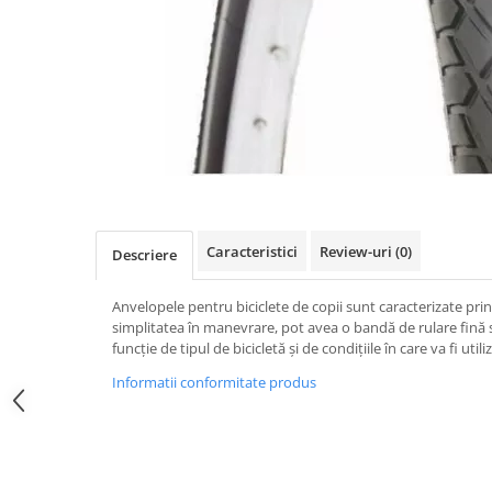
Accesorii
Diverse
Camere
Pompe
Încălțăminte
Cuvete (headset)
Produse întreținere
Frâne
Scaune copii
Frâne pe jantă
Scule și dispozitive
Discuri (rotoare)
Sisteme antifurt
Plăcuțe frână
Sonerii
Saboți
Suporți și portbagaje auto
Piese frâne
Caracteristici
Review-uri
(0)
Descriere
Frâne pe disc
Furci
Anvelopele pentru biciclete de copii sunt caracterizate prin 
simplitatea în manevrare, pot avea o bandă de rulare fină 
Furci fixe
funcție de tipul de bicicletă și de condițiile în care va fi utili
Piese furci
Informatii conformitate produs
Furci cu suspensie
Ghidaje și întinzătoare lanț
Ghidoane și atașabile
Jante