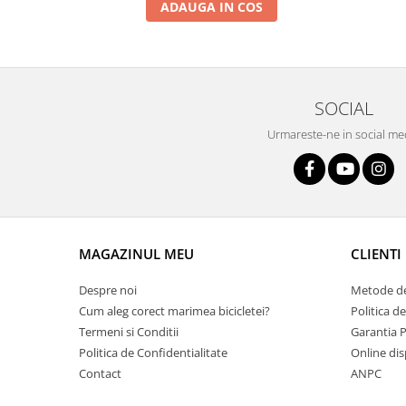
Roți spate
ADAUGA IN COS
Set roți
Accesorii roți
Roți față
Schimbătoare
SOCIAL
Schimbătoare față
Urmareste-ne in social me
Schimbătoare spate
Piese schimbătoare
Șei
Tije sa
Tije telescopice
MAGAZINUL MEU
CLIENTI
Coliere tije șa
Despre noi
Metode de
Manete tije telescopice
Cum aleg corect marimea bicicletei?
Politica d
Piese tije sa
Termeni si Conditii
Garantia 
Tije fixe
Politica de Confidentialitate
Online dis
Tubeless și soluții anti-pană
Contact
ANPC
Amortizoare spate