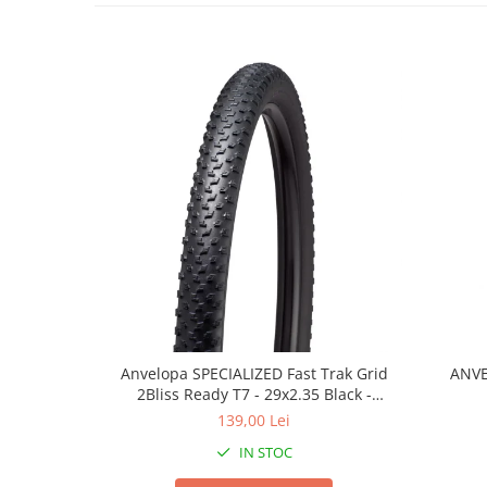
Lanțuri
Za conectare rapidă
Manete Schimbător, Frâna, Combo
Manete frână
Manete combo
Piese manete
Manete schimbător
Manșoane și ghidolină
Ghidolină
Accesorii
Manșoane
Pedale
Anvelopa SPECIALIZED Fast Trak Grid
ANVE
Pinioane
2Bliss Ready T7 - 29x2.35 Black -
Tubeless Pliabil
139,00 Lei
Pipe
IN STOC
Roți