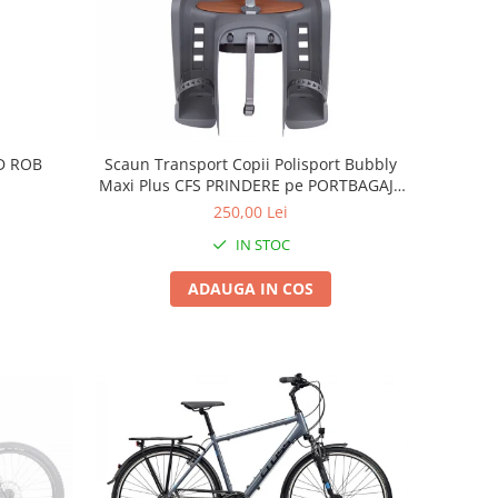
D ROB
Scaun Transport Copii Polisport Bubbly
Maxi Plus CFS PRINDERE pe PORTBAGAJ -
Gri-Maro
250,00 Lei
IN STOC
ADAUGA IN COS