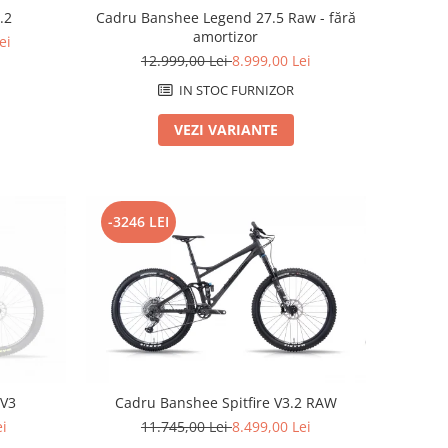
.2
Cadru Banshee Legend 27.5 Raw - fără
amortizor
ei
12.999,00 Lei
8.999,00 Lei
IN STOC FURNIZOR
VEZI VARIANTE
-3246 LEI
 V3
Cadru Banshee Spitfire V3.2 RAW
ei
11.745,00 Lei
8.499,00 Lei