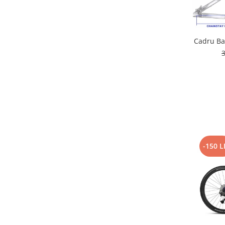
Lanțuri
Za conectare rapidă
Cadru B
Manete Schimbător, Frâna, Combo
3
Manete frână
Manete combo
Piese manete
Manete schimbător
Manșoane și ghidolină
Ghidolină
Accesorii
-150 L
Manșoane
Pedale
Pinioane
Pipe
Roți