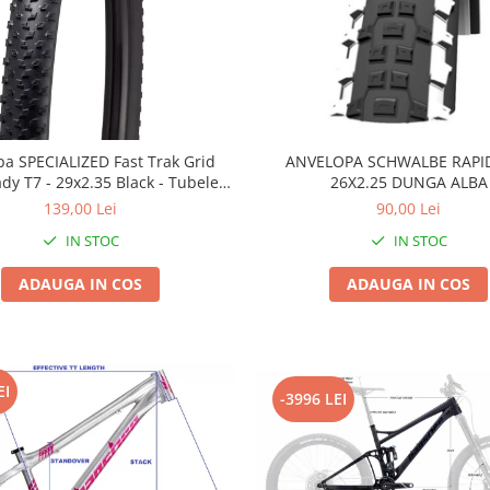
pa SPECIALIZED Fast Trak Grid
ANVELOPA SCHWALBE RAPI
ady T7 - 29x2.35 Black - Tubeless
26X2.25 DUNGA ALBA
Pliabil
139,00 Lei
90,00 Lei
IN STOC
IN STOC
ADAUGA IN COS
ADAUGA IN COS
EI
-3996 LEI