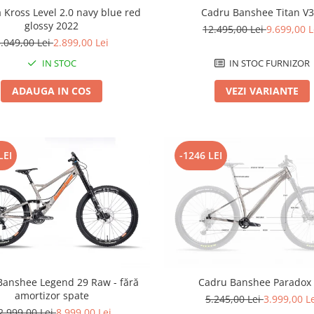
a Kross Level 2.0 navy blue red
Cadru Banshee Titan V3
glossy 2022
12.495,00 Lei
9.699,00 L
.049,00 Lei
2.899,00 Lei
IN STOC
IN STOC FURNIZOR
ADAUGA IN COS
VEZI VARIANTE
LEI
-1246 LEI
Banshee Legend 29 Raw - fără
Cadru Banshee Paradox
amortizor spate
5.245,00 Lei
3.999,00 L
2.999,00 Lei
8.999,00 Lei