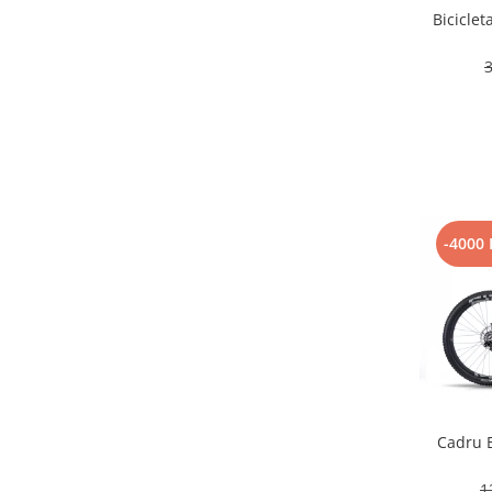
Roți spate
Biciclet
Set roți
Accesorii roți
3
Roți față
Schimbătoare
Schimbătoare față
Schimbătoare spate
Piese schimbătoare
Șei
-4000 
Tije sa
Tije telescopice
Coliere tije șa
Manete tije telescopice
Piese tije sa
Tije fixe
Cadru 
Tubeless și soluții anti-pană
Amortizoare spate
1