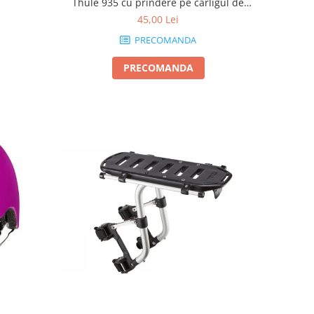
Thule 935 cu prindere pe carligul de
remorcare
45,00 Lei
PRECOMANDA
PRECOMANDA