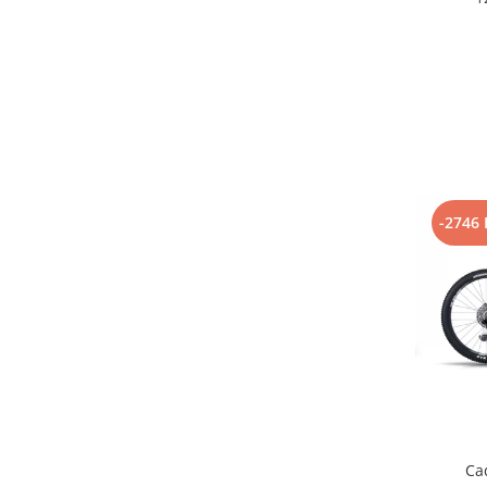
Arcuri
Groupset
-2746 
Ca