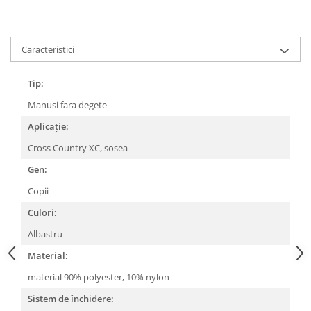
Lanțuri
Za conectare rapidă
Caracteristici
Manete Schimbător, Frâna, Combo
Manete frână
Tip:
Manete combo
Manusi fara degete
Piese manete
Aplicație:
Manete schimbător
Cross Country XC, sosea
Manșoane și ghidolină
Gen:
Ghidolină
Accesorii
Copii
Manșoane
Culori:
Pedale
Albastru
Pinioane
Material:
Pipe
material 90% polyester, 10% nylon
Roți
Sistem de închidere: