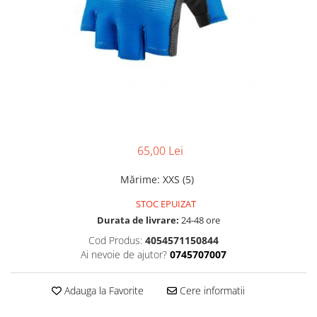
Accesorii
Diverse
Camere
Pompe
Încălțăminte
Cuvete (headset)
Produse întreținere
Frâne
Scaune copii
Frâne pe jantă
Scule și dispozitive
Discuri (rotoare)
Sisteme antifurt
Plăcuțe frână
Sonerii
Saboți
65,00 Lei
Suporți și portbagaje auto
Piese frâne
Frâne pe disc
Mărime
:
XXS (5)
Furci
STOC EPUIZAT
Furci fixe
Durata de livrare:
24-48 ore
Piese furci
Cod Produs:
4054571150844
Furci cu suspensie
Ai nevoie de ajutor?
0745707007
Ghidaje și întinzătoare lanț
Adauga la Favorite
Cere informatii
Ghidoane și atașabile
Jante