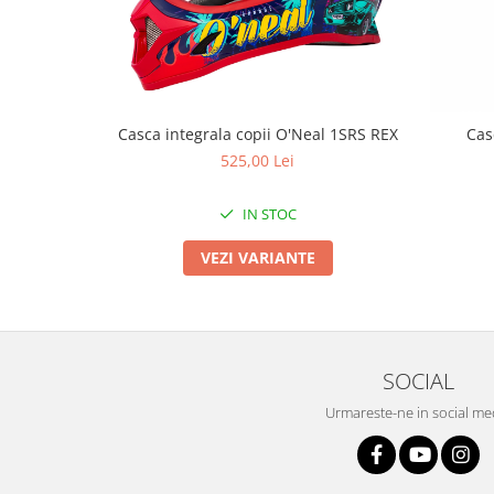
Roți spate
Set roți
Accesorii roți
Roți față
Schimbătoare
Casca integrala copii O'Neal 1SRS REX
Cas
Schimbătoare față
525,00 Lei
Schimbătoare spate
Piese schimbătoare
IN STOC
Șei
VEZI VARIANTE
Tije sa
Tije telescopice
Coliere tije șa
Manete tije telescopice
SOCIAL
Piese tije sa
Urmareste-ne in social me
Tije fixe
Tubeless și soluții anti-pană
Amortizoare spate