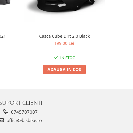
Casca Cube Dirt 2.0 Black
021
C
199,00 Lei
IN STOC
ADAUGA IN COS
SUPORT CLIENTI
0745707007
office@bisbike.ro