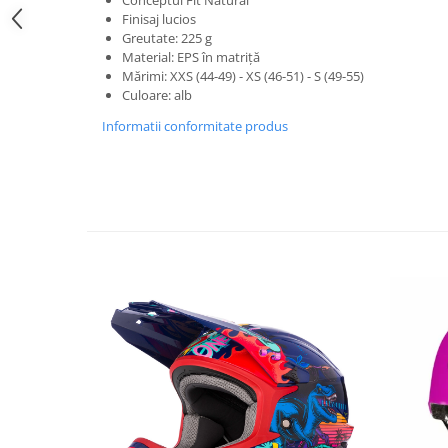
Conceptul Fit Natural
Finisaj lucios
Lanțuri
Greutate: 225 g
Za conectare rapidă
Material: EPS în matriță
Mărimi: XXS (44-49) - XS (46-51) - S (49-55)
Manete Schimbător, Frâna, Combo
Culoare: alb
Manete frână
Informatii conformitate produs
Manete combo
Piese manete
Manete schimbător
Manșoane și ghidolină
Ghidolină
Accesorii
Manșoane
Pedale
Pinioane
Pipe
Roți