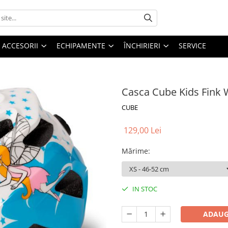
ACCESORII
ECHIPAMENTE
ÎNCHIRIERI
SERVICE
Casca Cube Kids Fink 
CUBE
129,00 Lei
Mărime
:
IN STOC
ADAUG