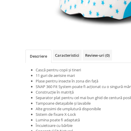
Accesorii
Diverse
Camere
Pompe
Încălțăminte
Cuvete (headset)
Produse întreținere
Frâne
Scaune copii
Frâne pe jantă
Scule și dispozitive
Discuri (rotoare)
Sisteme antifurt
Plăcuțe frână
Sonerii
Caracteristici
Review-uri
(0)
Descriere
Saboți
Suporți și portbagaje auto
Piese frâne
Cască pentru copii și tineri
Frâne pe disc
11 guri de aerisire mari
Furci
Plase pentru insecte în zona din față
SNAP 360 Fit System poate fi acționat cu o singură mâ
Furci fixe
Construcție în matriță
Piese furci
Separator plat pentru cel mai bun ghid de centură posi
Tampoane detașabile și lavabile
Furci cu suspensie
Alte grosimi de umplutură disponibile
Ghidaje și întinzătoare lanț
Sistem de fixare X-Lock
Lumina poate fi adaptată
Ghidoane și atașabile
Încuietoare cu bărbie
Jante