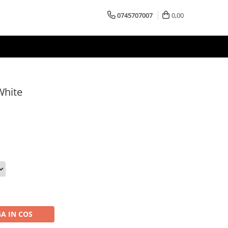
0745707007
0,00
White
A IN COS