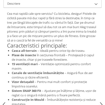
Descriere
Lanțuri
Za conectare rapidă
Cea mai rapidă cale spre serviciu? Cu bicicleta, desigur! Pistele de
ciclistă pavate mă duc rapid și fără stres la destinație, în timp ce
Manete Schimbător, Frâna, Combo
trec pe lângă blocajele de trafic cu vântul în față. Dar pe drumul
Manete frână
de întoarcere, este timpul să dau tot ce am mai bun! Aleg traseul
pitoresc prin păduri și câmpuri pentru a îmi pune inima la treabă
Manete combo
și a face un pic de mișcare pentru un plus de fitness. Este grozav
Piese manete
să ai o cască la fel de versatilă ca și mine!
Caracteristici principale:
Manete schimbător
Casca all-terrain
– Ideală pentru orice tip de traseu.
Manșoane și ghidolină
Plase de insecte
în secțiunea frontală – Protejează-ți capul
Ghidolină
de insecte, chiar și pe traseele forestiere.
15 ventilații mari
– Ventilație optimizată pentru confort
Accesorii
maxim.
Manșoane
Canale de ventilație îmbunătățite
– Asigură flux de aer
Pedale
continuu și răcire eficientă.
Vizor detașabil
– Pentru mai mult confort și protecție
Pinioane
împotriva soarelui.
Sistem SNAP 360 Fit
– Ajustare pe înălțime și lățime, ușor de
Pipe
reglat cu o singură mână pentru o fixare perfectă.
Roți
Construcție In-Mould
– Îmbunătățește rezistența și reduce
greutatea.