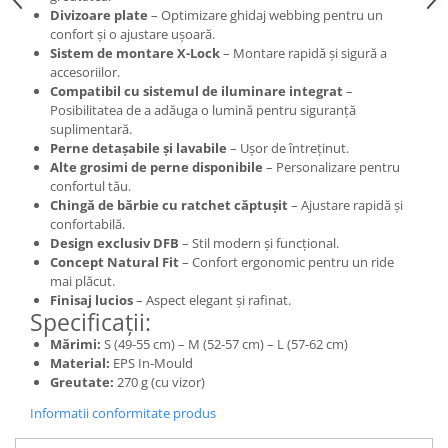
Roți spate
Divizoare plate
– Optimizare ghidaj webbing pentru un
Set roți
confort și o ajustare ușoară.
Sistem de montare X-Lock
– Montare rapidă și sigură a
Accesorii roți
accesoriilor.
Roți față
Compatibil cu sistemul de iluminare integrat
–
Schimbătoare
Posibilitatea de a adăuga o lumină pentru siguranță
suplimentară.
Schimbătoare față
Perne detașabile și lavabile
– Ușor de întreținut.
Schimbătoare spate
Alte grosimi de perne disponibile
– Personalizare pentru
confortul tău.
Piese schimbătoare
Chingă de bărbie cu ratchet căptușit
– Ajustare rapidă și
Șei
confortabilă.
Design exclusiv DFB
– Stil modern și funcțional.
Tije sa
Concept Natural Fit
– Confort ergonomic pentru un ride
Tije telescopice
mai plăcut.
Finisaj lucios
– Aspect elegant și rafinat.
Coliere tije șa
Specificații:
Manete tije telescopice
Mărimi:
S (49-55 cm) – M (52-57 cm) – L (57-62 cm)
Piese tije sa
Material:
EPS In-Mould
Tije fixe
Greutate:
270 g (cu vizor)
Tubeless și soluții anti-pană
Informatii conformitate produs
Amortizoare spate