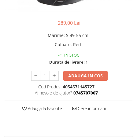
Accesorii
Diverse
Camere
Pompe
Încălțăminte
Cuvete (headset)
Produse întreținere
289,00 Lei
Frâne
Scaune copii
Frâne pe jantă
Mărime
:
S 49-55 cm
Scule și dispozitive
Discuri (rotoare)
Culoare
:
Red
Sisteme antifurt
Plăcuțe frână
IN STOC
Sonerii
Saboți
Durata de livrare:
1
Suporți și portbagaje auto
Piese frâne
Frâne pe disc
ADAUGA IN COS
Furci
Cod Produs:
4054571145727
Furci fixe
Ai nevoie de ajutor?
0745707007
Piese furci
Furci cu suspensie
Adauga la Favorite
Cere informatii
Ghidaje și întinzătoare lanț
Ghidoane și atașabile
Jante