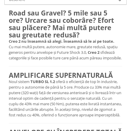
Lanțuri
Road sau Gravel? 5 mile sau 5
Za conectare rapidă
ore? Urcare sau coborâre? Efort
Manete Schimbător, Frâna, Combo
sau plăcere? Mai multă putere
sau greutate redusă?
Manete frână
Manete combo
Creo 2 nu înseamnă să alegi. Înseamnă să le ai pe toate.
Cu mai multă putere, autonomie mare, greutate redusă, spațiu
Piese manete
generos pentru anvelope și Future Shock 3.0,
Creo 2
sfidează
Manete schimbător
categoriile și face posibile ture care până acum păreau imposibile.
Manșoane și ghidolină
Ghidolină
AMPLIFICARE SUPERNATURALĂ
Accesorii
Noul sistem
TURBO SL 1.2
oferă o eficiență de top în industrie,
pentru o autonomie de până la 5 ore. Produce cu 33% mai multă
Manșoane
putere (320 wați) față de versiunea anterioară și o livrează într-un
Pedale
interval optim de cadență pentru o senzație naturală. Cu un
cuplu de 43% mai mare (50 Nm), puterea este livrată instantaneu,
Pinioane
facilitând urcările abrupte. În același timp, nivelul de zgomot a
Pipe
fost redus cu 40%, oferind o funcționare aproape imperceptibilă.
Roți