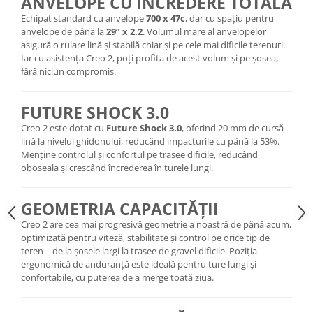
ANVELOPE CU ÎNCREDERE TOTALĂ
Roți spate
Echipat standard cu anvelope
700 x 47c
, dar cu spațiu pentru
Set roți
anvelope de până la
29” x 2.2
. Volumul mare al anvelopelor
Accesorii roți
asigură o rulare lină și stabilă chiar și pe cele mai dificile terenuri.
Roți față
Iar cu asistența Creo 2, poți profita de acest volum și pe șosea,
fără niciun compromis.
Schimbătoare
Schimbătoare față
FUTURE SHOCK 3.0
Schimbătoare spate
Creo 2 este dotat cu
Future Shock 3.0
, oferind 20 mm de cursă
Piese schimbătoare
lină la nivelul ghidonului, reducând impacturile cu până la 53%.
Șei
Menține controlul și confortul pe trasee dificile, reducând
oboseala și crescând încrederea în turele lungi.
Tije sa
Tije telescopice
GEOMETRIA CAPACITĂȚII
Coliere tije șa
Creo 2 are cea mai progresivă geometrie a noastră de până acum,
Manete tije telescopice
optimizată pentru viteză, stabilitate și control pe orice tip de
Piese tije sa
teren – de la șosele largi la trasee de gravel dificile. Poziția
ergonomică de anduranță este ideală pentru ture lungi și
Tije fixe
confortabile, cu puterea de a merge toată ziua.
Tubeless și soluții anti-pană
Amortizoare spate