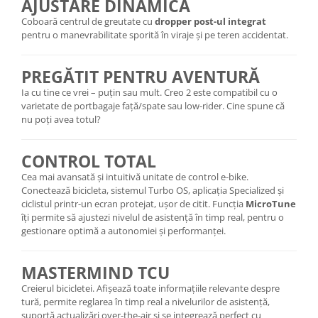
AJUSTARE DINAMICĂ
Arcuri
Coboară centrul de greutate cu
dropper post-ul integrat
Groupset
pentru o manevrabilitate sporită în viraje și pe teren accidentat.
PREGĂTIT PENTRU AVENTURĂ
Ia cu tine ce vrei – puțin sau mult. Creo 2 este compatibil cu o
varietate de portbagaje față/spate sau low-rider. Cine spune că
nu poți avea totul?
CONTROL TOTAL
Cea mai avansată și intuitivă unitate de control e-bike.
Conectează bicicleta, sistemul Turbo OS, aplicația Specialized și
ciclistul printr-un ecran protejat, ușor de citit. Funcția
MicroTune
îți permite să ajustezi nivelul de asistență în timp real, pentru o
gestionare optimă a autonomiei și performanței.
MASTERMIND TCU
Creierul bicicletei. Afișează toate informațiile relevante despre
tură, permite reglarea în timp real a nivelurilor de asistență,
suportă actualizări over-the-air și se integrează perfect cu