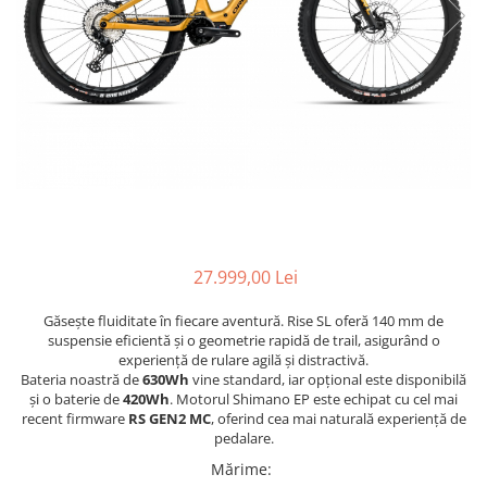
Accesorii
Diverse
Camere
Pompe
Încălțăminte
Cuvete (headset)
Produse întreținere
Frâne
Scaune copii
Frâne pe jantă
Scule și dispozitive
Discuri (rotoare)
Sisteme antifurt
Plăcuțe frână
Sonerii
Saboți
Suporți și portbagaje auto
Piese frâne
Frâne pe disc
27.999,00 Lei
Furci
Găsește fluiditate în fiecare aventură. Rise SL oferă 140 mm de
Furci fixe
suspensie eficientă și o geometrie rapidă de trail, asigurând o
Piese furci
experiență de rulare agilă și distractivă.
Bateria noastră de
630Wh
vine standard, iar opțional este disponibilă
Furci cu suspensie
și o baterie de
420Wh
. Motorul Shimano EP este echipat cu cel mai
Ghidaje și întinzătoare lanț
recent firmware
RS GEN2 MC
, oferind cea mai naturală experiență de
pedalare.
Ghidoane și atașabile
Mărime
:
Jante