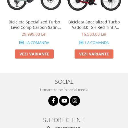
Arcuri
Groupset
Bicicleta Specialized Turbo
Bicicleta Specialized Turbo
Levo Comp Carbon Satin
Vado 3.0 IGH Red Tint /
White Sage / Deep Lake
Silver Reflective
29.999,00 Lei
16.500,00 Lei
LA COMANDA
LA COMANDA
VEZI VARIANTE
VEZI VARIANTE
SOCIAL
Urmareste-ne in social media
SUPORT CLIENTI