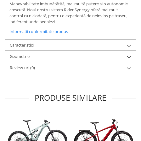
Roți spate
Manevrabilitate îmbunătățită, mai multă putere și o autonomie
Set roți
crescută. Noul nostru sistem Rider Synergy oferă mai mult
control ca niciodată, pentru o experiență de neînvins pe traseu,
Accesorii roți
indiferent unde pedalezi.
Roți față
Informatii conformitate produs
Schimbătoare
Schimbătoare față
Caracteristici
Schimbătoare spate
Geometrie
Piese schimbătoare
Șei
Review-uri
(0)
Tije sa
Tije telescopice
PRODUSE SIMILARE
Coliere tije șa
Manete tije telescopice
Piese tije sa
Tije fixe
Tubeless și soluții anti-pană
Amortizoare spate