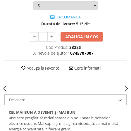
Lanțuri
Za conectare rapidă
LA COMANDA
Durata de livrare:
5-15 zile
Manete Schimbător, Frâna, Combo
Manete frână
ADAUGA IN COS
Manete combo
Cod Produs:
S328S
Piese manete
Ai nevoie de ajutor?
0745707007
Manete schimbător
Manșoane și ghidolină
Adauga la Favorite
Cere informatii
Ghidolină
Accesorii
Manșoane
Pedale
Descriere
Pinioane
CEL MAI BUN A DEVENIT ȘI MAI BUN
Pipe
Rise este pregătit să redefinească din nou piața bicicletelor
Roți
electrice ușoare. Mai suplu și mai agil ca niciodată, cu mai multă
energie concentrată în fiecare gram.