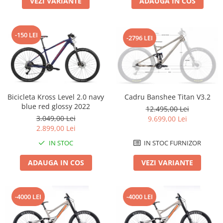
VEZI VARIANTE
ADAUGA IN COS
Roți spate
Set roți
Accesorii roți
-150 LEI
-2796 LEI
Roți față
Schimbătoare
Schimbătoare față
Schimbătoare spate
Piese schimbătoare
Bicicleta Kross Level 2.0 navy
Cadru Banshee Titan V3.2
blue red glossy 2022
Șei
12.495,00 Lei
3.049,00 Lei
9.699,00 Lei
Tije sa
2.899,00 Lei
Tije telescopice
IN STOC
IN STOC FURNIZOR
Coliere tije șa
ADAUGA IN COS
VEZI VARIANTE
Manete tije telescopice
Piese tije sa
Tije fixe
-4000 LEI
-4000 LEI
Tubeless și soluții anti-pană
Amortizoare spate