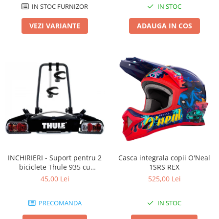
IN STOC FURNIZOR
IN STOC
VEZI VARIANTE
ADAUGA IN COS
INCHIRIERI - Suport pentru 2
Casca integrala copii O'Neal
biciclete Thule 935 cu
1SRS REX
prindere pe carligul de
45,00 Lei
525,00 Lei
remorcare
PRECOMANDA
IN STOC