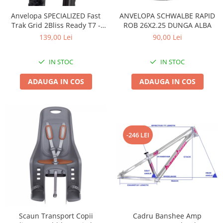
Accesorii
Diverse
Camere
Pompe
Încălțăminte
Anvelopa SPECIALIZED Fast
ANVELOPA SCHWALBE RAPID
Trak Grid 2Bliss Ready T7 -
ROB 26X2.25 DUNGA ALBA
Cuvete (headset)
Produse întreținere
29x2.35 Black - Tubeless
139,00 Lei
90,00 Lei
Frâne
Scaune copii
Pliabil
Frâne pe jantă
Scule și dispozitive
IN STOC
IN STOC
Discuri (rotoare)
Sisteme antifurt
ADAUGA IN COS
ADAUGA IN COS
Plăcuțe frână
Sonerii
Saboți
Suporți și portbagaje auto
Piese frâne
Frâne pe disc
Furci
-246 LEI
Furci fixe
Piese furci
Furci cu suspensie
Ghidaje și întinzătoare lanț
Ghidoane și atașabile
Scaun Transport Copii
Cadru Banshee Amp
Jante