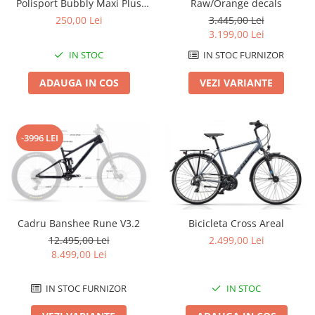
Polisport Bubbly Maxi Plus
Raw/Orange decals
CFS PRINDERE pe PORTBAGAJ
Lanțuri
250,00 Lei
3.445,00 Lei
- Gri-Maro
3.199,00 Lei
Za conectare rapidă
IN STOC
IN STOC FURNIZOR
Manete Schimbător, Frâna, Combo
Manete frână
ADAUGA IN COS
VEZI VARIANTE
Manete combo
Piese manete
Manete schimbător
-3996 LEI
Manșoane și ghidolină
Ghidolină
Accesorii
Manșoane
Cadru Banshee Rune V3.2
Bicicleta Cross Areal
Pedale
12.495,00 Lei
2.499,00 Lei
Pinioane
8.499,00 Lei
Pipe
IN STOC FURNIZOR
IN STOC
Roți