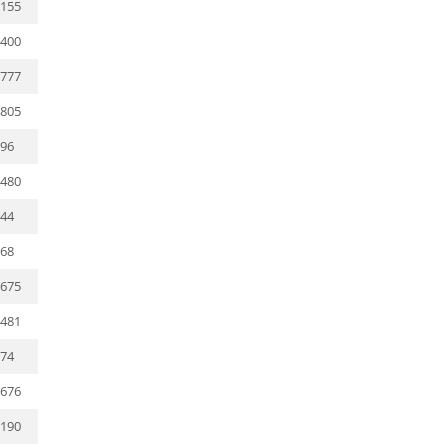
155
400
777
805
96
480
44
68
675
481
74
676
190