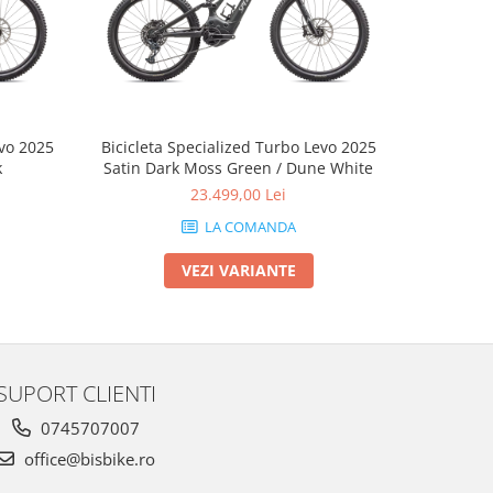
evo 2025
Bicicleta Specialized Turbo Levo 2025
Bicicleta
k
Satin Dark Moss Green / Dune White
2025 Sati
23.499,00 Lei
LA COMANDA
VEZI VARIANTE
SUPORT CLIENTI
0745707007
office@bisbike.ro