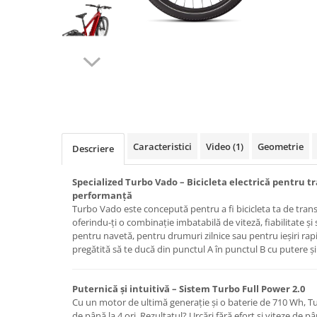
Accesorii
Diverse
Camere
Pompe
Încălțăminte
Cuvete (headset)
Produse întreținere
Frâne
Scaune copii
Frâne pe jantă
Scule și dispozitive
Discuri (rotoare)
Sisteme antifurt
Plăcuțe frână
Sonerii
Saboți
Caracteristici
Video
(1)
Geometrie
Descriere
Suporți și portbagaje auto
Piese frâne
Frâne pe disc
Specialized Turbo Vado – Bicicleta electrică pentru t
Furci
performanță
Turbo Vado este concepută pentru a fi bicicleta ta de trans
Furci fixe
oferindu-ți o combinație imbatabilă de viteză, fiabilitate și 
Piese furci
pentru navetă, pentru drumuri zilnice sau pentru ieșiri rap
pregătită să te ducă din punctul A în punctul B cu putere 
Furci cu suspensie
Ghidaje și întinzătoare lanț
Puternică și intuitivă – Sistem Turbo Full Power 2.0
Ghidoane și atașabile
Cu un motor de ultimă generație și o baterie de 710 Wh, T
Jante
de până la 4 ori. Rezultatul? Urcări fără efort și viteze de p