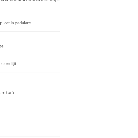
i
aplicat la pedalare
te
e condiții
pre tură