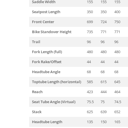
Saddle Width
155
155
155
Arcuri
Seatpost Length
350
350
400
Groupset
Front Center
699
724
750
Bike Standover Height
735
771
771
Trail
96
96
96
Fork Length (full)
480
480
480
Fork Rake/Offset
44
44
44
Headtube Angle
68
68
68
Toptube Length (horizontal)
585
615
645
Reach
423
444
464
Seat Tube Angle (Virtual)
75.5
75
74.5
Stack
625
639
652
Headtube Length
135
150
165