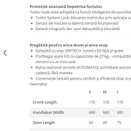
Roți spate
Protecție avansată împotriva furtului
Set roți
Turbo Vado este echipată cu funcții inteligente de securita
Accesorii roți
Turbo System Lock: blocarea motorului prin aplicație 
Senzor de mișcare și alarmă sonoră încorporată
Roți față
Baterie integrată, dar ușor detașabilă și blocabilă
Schimbătoare
Schimbătoare față
Pregătită pentru orice drum și orice scop
Schimbătoare spate
Echipată cu aripi DRYTECH, lumini LED față și spate
Piese schimbătoare
Portbagaj spate HD cu capacitate de 27 kg – compatibil 
remorci cu ax thru-axle
Șei
Butuc automat enviolo AUTOMATiQ: schimbare automată
Tije sa
cadență, fără manete
Construcție testată pentru confort și eficiență chiar și
Tije telescopice
Geometry
Coliere tije șa
S
M
L
Manete tije telescopice
Crank Length
170
170
170
Piese tije sa
Tije fixe
Handlebar Width
680
680
680
Tubeless și soluții anti-pană
Stem Length
60
60
75
Amortizoare spate