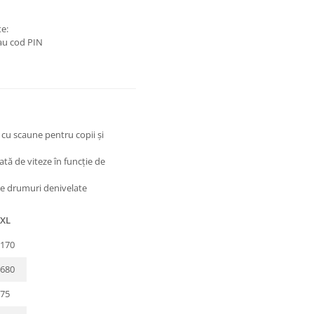
te:
sau cod PIN
cu scaune pentru copii și
 de viteze în funcție de
 pe drumuri denivelate
XL
170
680
75