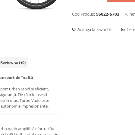
Cod Produs:
95022-5703
Ai ne
Adauga la Favorite
Cere 
Review-uri
(0)
ransport de înaltă
port urban rapid și eficient,
siguranță. Fie că o folosești
ide în oraș, Turbo Vado este
și autonomie impresionante.
urbo Vado amplifică efortul tău
ână la 45 km/h, totul cu o senzație