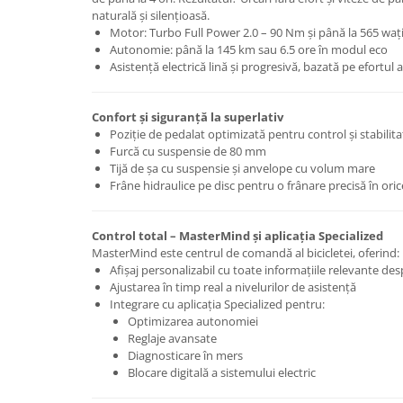
naturală și silențioasă.
Lanțuri
Motor: Turbo Full Power 2.0 – 90 Nm și până la 565 waț
Autonomie: până la 145 km sau 6.5 ore în modul eco
Za conectare rapidă
Asistență electrică lină și progresivă, bazată pe efortul 
Manete Schimbător, Frâna, Combo
Manete frână
Confort și siguranță la superlativ
Manete combo
Poziție de pedalat optimizată pentru control și stabilita
Piese manete
Furcă cu suspensie de 80 mm
Tijă de șa cu suspensie și anvelope cu volum mare
Manete schimbător
Frâne hidraulice pe disc pentru o frânare precisă în oric
Manșoane și ghidolină
Ghidolină
Control total – MasterMind și aplicația Specialized
Accesorii
MasterMind este centrul de comandă al bicicletei, oferind:
Manșoane
Afișaj personalizabil cu toate informațiile relevante des
Ajustarea în timp real a nivelurilor de asistență
Pedale
Integrare cu aplicația Specialized pentru:
Pinioane
Optimizarea autonomiei
Reglaje avansate
Pipe
Diagnosticare în mers
Blocare digitală a sistemului electric
Roți