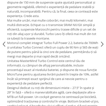
Roți spate
dispune de 150 mm de suspensie spate ajustată personalizat și
Set roți
geometrie reglabilă, oferind o experiență de pedalare stabilă și
naturală, incomparabilă. Pentru că, la final, ceea ce contează este
Accesorii roți
experiența. Crede asta.
Roți față
Mai multe urcări, mai multe coborâri, mai mulți kilometri, mai
multă distracție. Echipat cu o transmisie SRAM NX/GX simplă și
Schimbătoare
eficientă, suspensie Marzocchi pentru trasee dificile și un set de
Schimbătoare față
roți din aliaj ușor și durabil, Turbo Levo îți oferă mai mult din tot
ce iubești la traseele montane.
Schimbătoare spate
Motorul complet integrat Turbo Full Power 2.2, bateria de 700Wh
Piese schimbătoare
și unitatea Turbo Connect oferă un cuplu de 90 Nm și 565 de wați
Șei
de putere pentru până la cinci ore de pedalare, permițându-ți să
mergi mai departe și mai rapid decât oricând.
Tije sa
Unitatea MasterMind Turbo Control este centrul tău de
informații, cu câmpuri de afișaj personalizabile, inclusiv
Tije telescopice
procentajul exact al nivelului bateriei, și dispune de noua funcție
Coliere tije șa
MicroTune pentru ajustarea livrării puterii în trepte de 10%, astfel
Manete tije telescopice
încât să primești exact sprijinul de care ai nevoie pentru o
experiență de pedalare perfectă.
Piese tije sa
Designul dedicat cu roți de dimensiuni mixte – 27.5” în spate și
Tije fixe
29” în față – oferă o manevrabilitate agilă, care depășește alte e-
Tubeless și soluții anti-pană
MTB-uri full-power. Un cockpit generos te centrează pe bicicletă,
optimizând tracțiunea și controlul în viraje. Bottom bracket-ul jos,
Amortizoare spate
unghiul relaxat al headtube-ului și offset-ul redus al furcii mențin