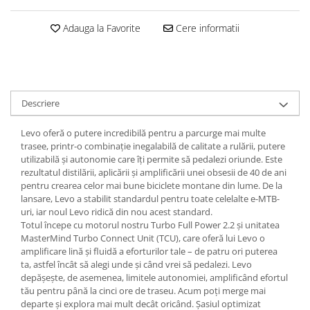
Lanțuri
Adauga la Favorite
Cere informatii
Za conectare rapidă
Manete Schimbător, Frâna, Combo
Manete frână
Manete combo
Descriere
Piese manete
Manete schimbător
Levo oferă o putere incredibilă pentru a parcurge mai multe
trasee, printr-o combinație inegalabilă de calitate a rulării, putere
Manșoane și ghidolină
utilizabilă și autonomie care îți permite să pedalezi oriunde. Este
Ghidolină
rezultatul distilării, aplicării și amplificării unei obsesii de 40 de ani
pentru crearea celor mai bune biciclete montane din lume. De la
Accesorii
lansare, Levo a stabilit standardul pentru toate celelalte e-MTB-
Manșoane
uri, iar noul Levo ridică din nou acest standard.
Totul începe cu motorul nostru Turbo Full Power 2.2 și unitatea
Pedale
MasterMind Turbo Connect Unit (TCU), care oferă lui Levo o
Pinioane
amplificare lină și fluidă a eforturilor tale – de patru ori puterea
ta, astfel încât să alegi unde și când vrei să pedalezi. Levo
Pipe
depășește, de asemenea, limitele autonomiei, amplificând efortul
Roți
tău pentru până la cinci ore de traseu. Acum poți merge mai
departe și explora mai mult decât oricând. Șasiul optimizat