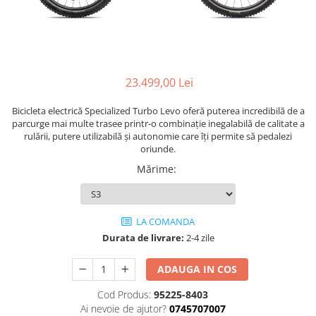
Accesorii
Diverse
Camere
Pompe
Încălțăminte
Cuvete (headset)
Produse întreținere
Frâne
Scaune copii
Frâne pe jantă
23.499,00 Lei
Scule și dispozitive
Discuri (rotoare)
Sisteme antifurt
Bicicleta electrică Specialized Turbo Levo oferă puterea incredibilă de a
Plăcuțe frână
parcurge mai multe trasee printr-o combinație inegalabilă de calitate a
Sonerii
Saboți
rulării, putere utilizabilă și autonomie care îți permite să pedalezi
oriunde.
Suporți și portbagaje auto
Piese frâne
Mărime
:
Frâne pe disc
Furci
Furci fixe
LA COMANDA
Piese furci
Durata de livrare:
2-4 zile
Furci cu suspensie
Ghidaje și întinzătoare lanț
ADAUGA IN COS
Ghidoane și atașabile
Cod Produs:
95225-8403
Ai nevoie de ajutor?
0745707007
Jante