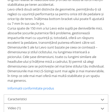
stabilitatea pe teren accidentat.
Arcuri
Levo oferă două setări distincte de geometrie, permițându-ți să
Groupset
reglezi cu ușurință performanța sa pentru orice stil de pedalare și
orice tip de teren. Înălțimea bottom bracket-ului poate fi ajustată
cu 7 mm în sus sau în jos.
Cursa spate de 150 mm a lui Levo este suplă pe denivelările mici,
absoarbe șocurile puternice fără probleme, gestionează
impacturile mari cu ușurință și, totodată, oferă un răspuns
excelent la pedalare, transmițând puterea eficient către sol.
Dimensiunile S ale lui Levo sunt bazate pe ceea ce contează –
dimensiunea și stilul ciclistului, nu lungimea interioară a
piciorului. Cele șase dimensiuni, toate cu lungimi similare ale
headtube-ului și înălțime mică a cadrului, îți permit să alegi
dimensiunea care se potrivește cel mai bine stilului tău individual.
Dimensiunile mai mici (S-Sizing) sunt mai agile și mai manevrabile,
în timp ce cele mai mari oferă mai multă stabilitate și un spațiu
mai generos.
Informatii conformitate produs
Caracteristici
Video
(1)