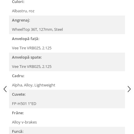
Roți spate
Culori:
Set roți
Albastru, roz
Accesorii roți
Angrenaj:
Roți față
WheelTop 36T, 127mm, Steel
Schimbătoare
Anvelopă față:
Schimbătoare față
Vee Tire VRB025, 2.125
Schimbătoare spate
Piese schimbătoare
Anvelopă spate:
Șei
Vee Tire VRB025, 2.125
Tije sa
Cadru:
Tije telescopice
Alpha, Alloy, Lightweight
Coliere tije șa
Cuvete:
Manete tije telescopice
FP-H501 1“ED
Piese tije sa
Frâne:
Tije fixe
Tubeless și soluții anti-pană
Alloy v-brakes
Amortizoare spate
Furcă: