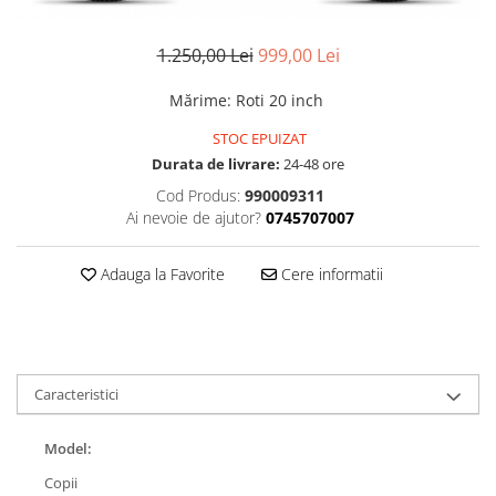
Accesorii
Diverse
Camere
Pompe
Încălțăminte
1.250,00 Lei
999,00 Lei
Cuvete (headset)
Produse întreținere
Frâne
Scaune copii
Mărime
:
Roti 20 inch
Frâne pe jantă
Scule și dispozitive
STOC EPUIZAT
Discuri (rotoare)
Durata de livrare:
24-48 ore
Sisteme antifurt
Plăcuțe frână
Cod Produs:
990009311
Sonerii
Saboți
Ai nevoie de ajutor?
0745707007
Suporți și portbagaje auto
Piese frâne
Frâne pe disc
Adauga la Favorite
Cere informatii
Furci
Furci fixe
Piese furci
Furci cu suspensie
Caracteristici
Ghidaje și întinzătoare lanț
Model:
Ghidoane și atașabile
Copii
Jante