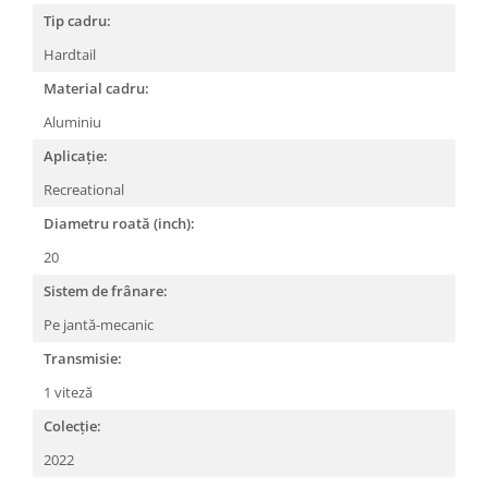
Tip cadru:
Lanțuri
Hardtail
Za conectare rapidă
Material cadru:
Manete Schimbător, Frâna, Combo
Aluminiu
Manete frână
Manete combo
Aplicație:
Piese manete
Recreational
Manete schimbător
Diametru roată (inch):
Manșoane și ghidolină
20
Ghidolină
Sistem de frânare:
Accesorii
Pe jantă-mecanic
Manșoane
Pedale
Transmisie:
Pinioane
1 viteză
Pipe
Colecție:
Roți
2022