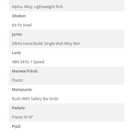
Arcuri
Alpha, Alloy, Lightweight fork
Groupset
Ghidon:
Kit Fit Steel
Jante:
DRAG Hand Build, Single Wall Alloy Rim
Lanț:
YBN S410, 1 Speed
Manete frână:
Plastic
Manșoane:
Rush With Safety Bar Ends
Pedale:
Plastic 9/16”
Pipă: