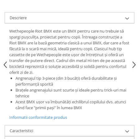
Lanțuri
Za conectare rapidă
Descriere
Manete Schimbător, Frâna, Combo
Wethepeople Riot BMX este un BMX pentru care nu trebuie să
Manete frână
spargi pușculița, proiectat pentru copii. Întreaga construcție a
Riot BMX are la bază geometria clasică a unui BMX, dar care a fost
Manete combo
făcută la o scară mai mică, ideală pentru copii. Clasicul hub tip
Piese manete
cassette de pe Wethepeople este ușor de întreținut și oferă un
Manete schimbător
transfer de putere direct. Cadrul din metal Hi-ten de pe această
bicicletă reprezintă o soluție accesibilă și solidă pentru confortul
Manșoane și ghidolină
oferit zi de zi.
Ghidolină
Angrenajul tip 3-piece (din 3 bucăți) oferă durabilitate și
performanță sporită
Accesorii
Brațele angrenajului sunt scurte și ideale pentru trick-uri mai
Manșoane
tehnice
Pedale
Acest BMX ușor va îmbunătăți echilibrul copilului dvs. atunci
când face "primii pași" în lumea BMX
Pinioane
Informatii conformitate produs
Pipe
Roți
Caracteristici