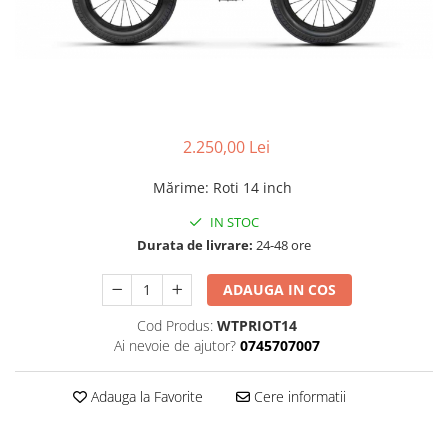
Accesorii
Diverse
Camere
Pompe
Încălțăminte
Cuvete (headset)
Produse întreținere
Frâne
Scaune copii
Frâne pe jantă
Scule și dispozitive
Discuri (rotoare)
2.250,00 Lei
Sisteme antifurt
Plăcuțe frână
Sonerii
Mărime
:
Roti 14 inch
Saboți
Suporți și portbagaje auto
Piese frâne
IN STOC
Durata de livrare:
24-48 ore
Frâne pe disc
Furci
ADAUGA IN COS
Furci fixe
Cod Produs:
WTPRIOT14
Piese furci
Ai nevoie de ajutor?
0745707007
Furci cu suspensie
Ghidaje și întinzătoare lanț
Adauga la Favorite
Cere informatii
Ghidoane și atașabile
Jante