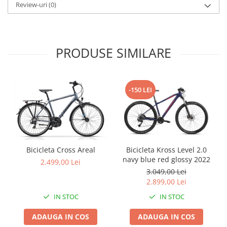
Roți spate
Review-uri
(0)
Set roți
Accesorii roți
Roți față
PRODUSE SIMILARE
Schimbătoare
Schimbătoare față
Schimbătoare spate
-150 LEI
Piese schimbătoare
Șei
Tije sa
Tije telescopice
Bicicleta Cross Areal
Bicicleta Kross Level 2.0
Coliere tije șa
navy blue red glossy 2022
2.499,00 Lei
Manete tije telescopice
3.049,00 Lei
Piese tije sa
2.899,00 Lei
Tije fixe
IN STOC
IN STOC
Tubeless și soluții anti-pană
ADAUGA IN COS
ADAUGA IN COS
Amortizoare spate