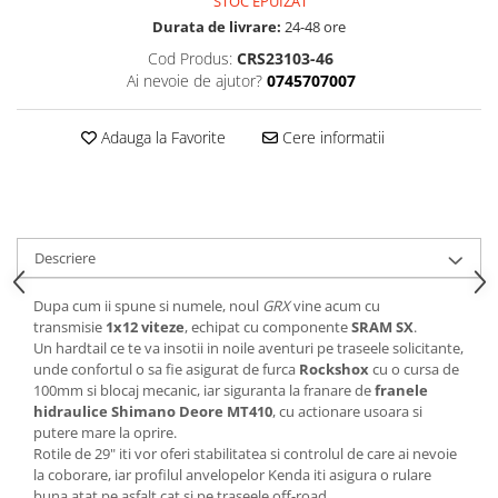
STOC EPUIZAT
Durata de livrare:
24-48 ore
Lanțuri
Cod Produs:
CRS23103-46
Za conectare rapidă
Ai nevoie de ajutor?
0745707007
Manete Schimbător, Frâna, Combo
Manete frână
Adauga la Favorite
Cere informatii
Manete combo
Piese manete
Manete schimbător
Manșoane și ghidolină
Descriere
Ghidolină
Accesorii
Dupa cum ii spune si numele, noul
GRX
vine acum cu
transmisie
1x12 viteze
, echipat cu componente
SRAM SX
.
Manșoane
Un hardtail ce te va insotii in noile aventuri pe traseele solicitante,
Pedale
unde confortul o sa fie asigurat de furca
Rockshox
cu o cursa de
100mm si blocaj mecanic, iar siguranta la franare de
franele
Pinioane
hidraulice
Shimano Deore MT410
, cu actionare usoara si
Pipe
putere mare la oprire.
Rotile de 29" iti vor oferi stabilitatea si controlul de care ai nevoie
Roți
la coborare, iar profilul anvelopelor Kenda iti asigura o rulare
buna atat pe asfalt cat si pe traseele off-road.