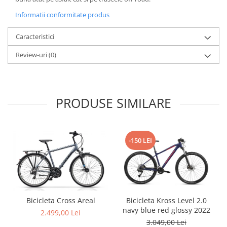
Roți spate
Set roți
Informatii conformitate produs
Accesorii roți
Caracteristici
Roți față
Schimbătoare
Review-uri
(0)
Schimbătoare față
Schimbătoare spate
Piese schimbătoare
PRODUSE SIMILARE
Șei
Tije sa
Tije telescopice
-150 LEI
Coliere tije șa
Manete tije telescopice
Piese tije sa
Tije fixe
Bicicleta Cross Areal
Bicicleta Kross Level 2.0
Tubeless și soluții anti-pană
navy blue red glossy 2022
2.499,00 Lei
Amortizoare spate
3.049,00 Lei