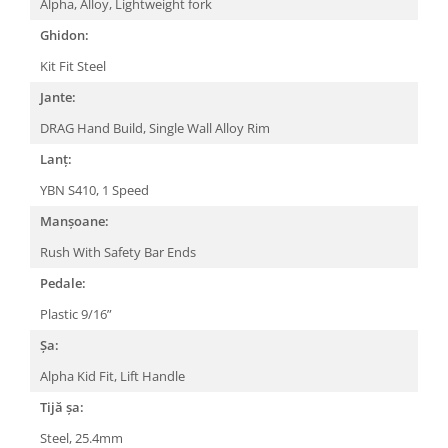
Alpha, Alloy, Lightweight fork
Arcuri
Ghidon:
Groupset
Kit Fit Steel
Jante:
DRAG Hand Build, Single Wall Alloy Rim
Lanț:
YBN S410, 1 Speed
Manșoane:
Rush With Safety Bar Ends
Pedale:
Plastic 9/16”
Șa:
Alpha Kid Fit, Lift Handle
Tijă șa:
Steel, 25.4mm