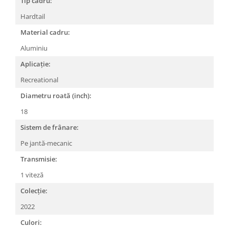
Tip cadru:
Lanțuri
Hardtail
Za conectare rapidă
Material cadru:
Manete Schimbător, Frâna, Combo
Aluminiu
Manete frână
Aplicație:
Manete combo
Recreational
Piese manete
Diametru roată (inch):
Manete schimbător
Manșoane și ghidolină
18
Ghidolină
Sistem de frânare:
Accesorii
Pe jantă-mecanic
Manșoane
Transmisie:
Pedale
1 viteză
Pinioane
Colecție:
Pipe
2022
Roți
Culori: