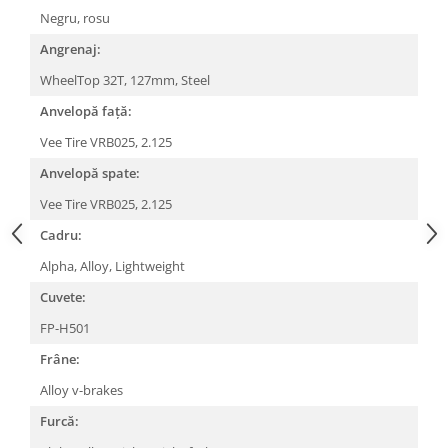
Roți spate
Negru, rosu
Set roți
Angrenaj:
Accesorii roți
WheelTop 32T, 127mm, Steel
Roți față
Schimbătoare
Anvelopă față:
Schimbătoare față
Vee Tire VRB025, 2.125
Schimbătoare spate
Anvelopă spate:
Piese schimbătoare
Vee Tire VRB025, 2.125
Șei
Cadru:
Tije sa
Alpha, Alloy, Lightweight
Tije telescopice
Cuvete:
Coliere tije șa
FP-H501
Manete tije telescopice
Piese tije sa
Frâne:
Tije fixe
Alloy v-brakes
Tubeless și soluții anti-pană
Furcă:
Amortizoare spate