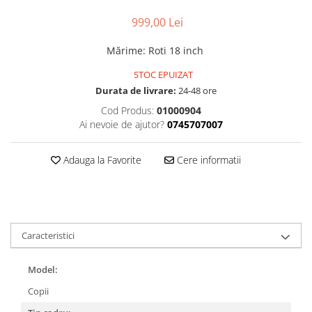
Accesorii
Diverse
Camere
Pompe
999,00 Lei
Încălțăminte
Cuvete (headset)
Produse întreținere
Mărime
:
Roti 18 inch
Frâne
Scaune copii
STOC EPUIZAT
Frâne pe jantă
Scule și dispozitive
Durata de livrare:
24-48 ore
Discuri (rotoare)
Sisteme antifurt
Cod Produs:
01000904
Plăcuțe frână
Ai nevoie de ajutor?
0745707007
Sonerii
Saboți
Suporți și portbagaje auto
Piese frâne
Adauga la Favorite
Cere informatii
Frâne pe disc
Furci
Furci fixe
Piese furci
Caracteristici
Furci cu suspensie
Ghidaje și întinzătoare lanț
Model:
Ghidoane și atașabile
Copii
Jante