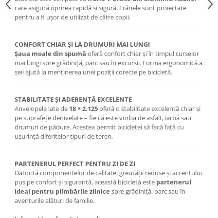
Roți spate
care asigură oprirea rapidă și sigură. Frânele sunt proiectate
Set roți
pentru a fi ușor de utilizat de către copii.
Accesorii roți
Roți față
CONFORT CHIAR ȘI LA DRUMURI MAI LUNGI
Schimbătoare
Șaua moale din spumă
oferă confort chiar și în timpul curselor
mai lungi spre grădiniță, parc sau în excursii. Forma ergonomică a
Schimbătoare față
șeii ajută la menținerea unei poziții corecte pe bicicletă.
Schimbătoare spate
Piese schimbătoare
STABILITATE ȘI ADERENȚĂ EXCELENTE
Șei
Anvelopele late de
18 × 2.125
oferă o stabilitate excelentă chiar și
pe suprafețe denivelate – fie că este vorba de asfalt, iarbă sau
Tije sa
drumuri de pădure. Acestea permit bicicletei să facă față cu
Tije telescopice
ușurință diferitelor tipuri de teren.
Coliere tije șa
Manete tije telescopice
PARTENERUL PERFECT PENTRU ZI DE ZI
Piese tije sa
Datorită componentelor de calitate, greutății reduse și accentului
pus pe confort și siguranță, această bicicletă este
partenerul
Tije fixe
ideal pentru plimbările zilnice
spre grădiniță, parc sau în
Tubeless și soluții anti-pană
aventurile alături de familie.
Amortizoare spate