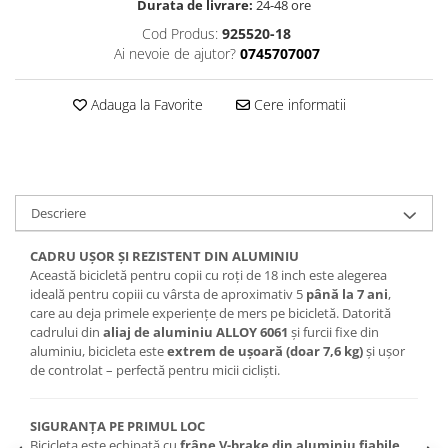
Durata de livrare:
24-48 ore
Lanțuri
Cod Produs:
925520-18
Ai nevoie de ajutor?
0745707007
Za conectare rapidă
Manete Schimbător, Frâna, Combo
Adauga la Favorite
Cere informatii
Manete frână
Manete combo
Piese manete
Manete schimbător
Descriere
Manșoane și ghidolină
Ghidolină
CADRU UȘOR ȘI REZISTENT DIN ALUMINIU
Accesorii
Această bicicletă pentru copii cu roți de 18 inch este alegerea
ideală pentru copiii cu vârsta de aproximativ 5
până la 7 ani
,
Manșoane
care au deja primele experiențe de mers pe bicicletă. Datorită
Pedale
cadrului din
aliaj de aluminiu ALLOY 6061
și furcii fixe din
aluminiu, bicicleta este
extrem de ușoară (doar 7,6 kg)
și ușor
Pinioane
de controlat – perfectă pentru micii cicliști.
Pipe
Roți
SIGURANȚA PE PRIMUL LOC
Bicicleta este echipată cu
frâne V-brake din aluminiu fiabile
,