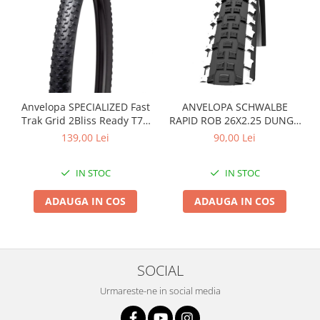
Roți spate
Set roți
Accesorii roți
Roți față
Schimbătoare
Schimbătoare față
Anvelopa SPECIALIZED Fast
ANVELOPA SCHWALBE
Schimbătoare spate
Trak Grid 2Bliss Ready T7 -
RAPID ROB 26X2.25 DUNGA
29x2.35 Black - Tubeless
ALBA
Piese schimbătoare
139,00 Lei
90,00 Lei
Pliabil
Șei
IN STOC
IN STOC
Tije sa
Tije telescopice
ADAUGA IN COS
ADAUGA IN COS
Coliere tije șa
Manete tije telescopice
Piese tije sa
SOCIAL
Tije fixe
Tubeless și soluții anti-pană
Urmareste-ne in social media
Amortizoare spate