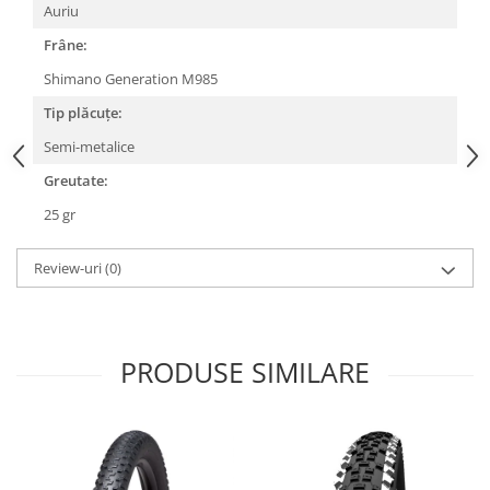
Auriu
Lanțuri
Frâne:
Za conectare rapidă
Shimano Generation M985
Manete Schimbător, Frâna, Combo
Tip plăcuțe:
Manete frână
Semi-metalice
Manete combo
Piese manete
Greutate:
Manete schimbător
25 gr
Manșoane și ghidolină
Review-uri
(0)
Ghidolină
Accesorii
Manșoane
Pedale
PRODUSE SIMILARE
Pinioane
Pipe
Roți