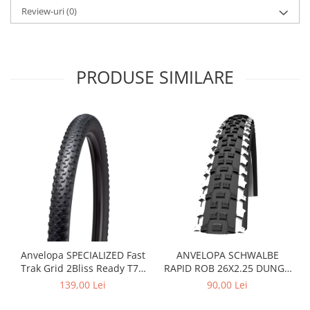
Roți spate
Review-uri
(0)
Set roți
Accesorii roți
Roți față
PRODUSE SIMILARE
Schimbătoare
Schimbătoare față
Schimbătoare spate
Piese schimbătoare
Șei
Tije sa
Tije telescopice
Coliere tije șa
Manete tije telescopice
Piese tije sa
Anvelopa SPECIALIZED Fast
ANVELOPA SCHWALBE
Tije fixe
Trak Grid 2Bliss Ready T7 -
RAPID ROB 26X2.25 DUNGA
29x2.35 Black - Tubeless
ALBA
Tubeless și soluții anti-pană
139,00 Lei
90,00 Lei
Pliabil
Amortizoare spate