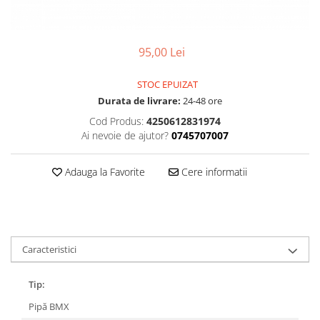
Accesorii
Diverse
Camere
Pompe
Încălțăminte
Cuvete (headset)
Produse întreținere
95,00 Lei
Frâne
Scaune copii
Frâne pe jantă
STOC EPUIZAT
Scule și dispozitive
Discuri (rotoare)
Durata de livrare:
24-48 ore
Sisteme antifurt
Plăcuțe frână
Cod Produs:
4250612831974
Sonerii
Ai nevoie de ajutor?
0745707007
Saboți
Suporți și portbagaje auto
Piese frâne
Adauga la Favorite
Cere informatii
Frâne pe disc
Furci
Furci fixe
Piese furci
Caracteristici
Furci cu suspensie
Ghidaje și întinzătoare lanț
Tip:
Ghidoane și atașabile
Pipă BMX
Jante