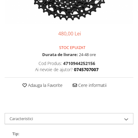
Accesorii
Diverse
Camere
Pompe
Încălțăminte
Cuvete (headset)
Produse întreținere
Frâne
Scaune copii
480,00 Lei
Frâne pe jantă
Scule și dispozitive
Discuri (rotoare)
Sisteme antifurt
STOC EPUIZAT
Plăcuțe frână
Durata de livrare:
24-48 ore
Sonerii
Saboți
Cod Produs:
4710944252156
Suporți și portbagaje auto
Piese frâne
Ai nevoie de ajutor?
0745707007
Frâne pe disc
Furci
Adauga la Favorite
Cere informatii
Furci fixe
Piese furci
Furci cu suspensie
Ghidaje și întinzătoare lanț
Caracteristici
Ghidoane și atașabile
Tip:
Jante