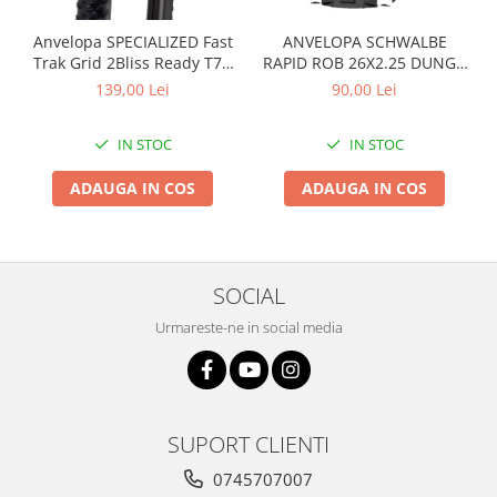
Arcuri
Anvelopa SPECIALIZED Fast
ANVELOPA SCHWALBE
Groupset
Trak Grid 2Bliss Ready T7 -
RAPID ROB 26X2.25 DUNGA
29x2.35 Black - Tubeless
ALBA
139,00 Lei
90,00 Lei
Pliabil
IN STOC
IN STOC
ADAUGA IN COS
ADAUGA IN COS
SOCIAL
Urmareste-ne in social media
SUPORT CLIENTI
0745707007