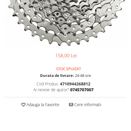
Accesorii
Diverse
Camere
Pompe
Încălțăminte
Cuvete (headset)
Produse întreținere
Frâne
Scaune copii
Frâne pe jantă
Scule și dispozitive
Discuri (rotoare)
Sisteme antifurt
Plăcuțe frână
Sonerii
158,00 Lei
Saboți
Suporți și portbagaje auto
Piese frâne
STOC EPUIZAT
Frâne pe disc
Durata de livrare:
24-48 ore
Furci
Cod Produs:
4710944268812
Furci fixe
Ai nevoie de ajutor?
0745707007
Piese furci
Furci cu suspensie
Adauga la Favorite
Cere informatii
Ghidaje și întinzătoare lanț
Ghidoane și atașabile
Jante