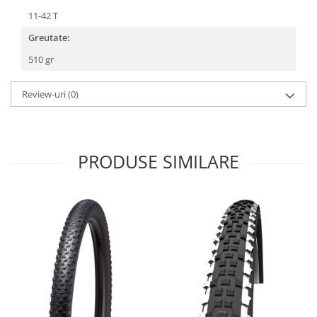
Roți spate
11-42 T
Set roți
Greutate:
Accesorii roți
Roți față
510 gr
Schimbătoare
Review-uri
(0)
Schimbătoare față
Schimbătoare spate
Piese schimbătoare
Șei
PRODUSE SIMILARE
Tije sa
Tije telescopice
Coliere tije șa
Manete tije telescopice
Piese tije sa
Tije fixe
Tubeless și soluții anti-pană
Amortizoare spate