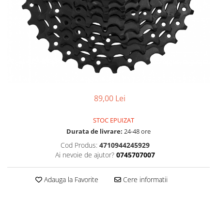
Accesorii
Diverse
Camere
Pompe
Încălțăminte
Cuvete (headset)
Produse întreținere
Frâne
Scaune copii
Frâne pe jantă
Scule și dispozitive
Discuri (rotoare)
Sisteme antifurt
Plăcuțe frână
Sonerii
Saboți
89,00 Lei
Suporți și portbagaje auto
Piese frâne
Frâne pe disc
STOC EPUIZAT
Durata de livrare:
24-48 ore
Furci
Cod Produs:
4710944245929
Furci fixe
Ai nevoie de ajutor?
0745707007
Piese furci
Furci cu suspensie
Adauga la Favorite
Cere informatii
Ghidaje și întinzătoare lanț
Ghidoane și atașabile
Jante