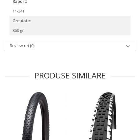
Roți spate
Raport:
Set roți
11-34T
Accesorii roți
Greutate:
Roți față
360 gr
Schimbătoare
Schimbătoare față
Review-uri
(0)
Schimbătoare spate
Piese schimbătoare
Șei
PRODUSE SIMILARE
Tije sa
Tije telescopice
Coliere tije șa
Manete tije telescopice
Piese tije sa
Tije fixe
Tubeless și soluții anti-pană
Amortizoare spate