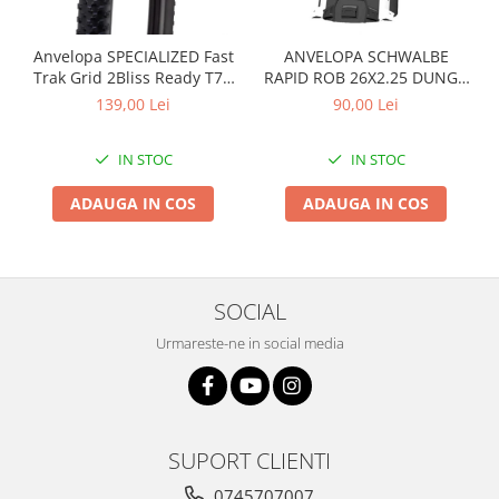
Arcuri
Groupset
Anvelopa SPECIALIZED Fast
ANVELOPA SCHWALBE
Trak Grid 2Bliss Ready T7 -
RAPID ROB 26X2.25 DUNGA
29x2.35 Black - Tubeless
ALBA
139,00 Lei
90,00 Lei
Pliabil
IN STOC
IN STOC
ADAUGA IN COS
ADAUGA IN COS
SOCIAL
Urmareste-ne in social media
SUPORT CLIENTI
0745707007