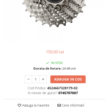
Accesorii
Diverse
Camere
Pompe
Încălțăminte
Cuvete (headset)
Produse întreținere
Frâne
Scaune copii
Frâne pe jantă
Scule și dispozitive
Discuri (rotoare)
Sisteme antifurt
Plăcuțe frână
Sonerii
Saboți
150,00 Lei
Suporți și portbagaje auto
Piese frâne
Frâne pe disc
IN STOC
Furci
Durata de livrare:
24-48 ore
Furci fixe
ADAUGA IN COS
Piese furci
Furci cu suspensie
Cod Produs:
4524667328179-02
Ghidaje și întinzătoare lanț
Ai nevoie de ajutor?
0745707007
Ghidoane și atașabile
Adauga la Favorite
Cere informatii
Jante