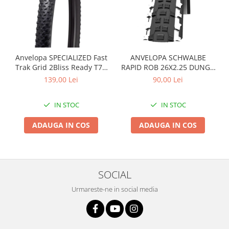
Arcuri
Groupset
Anvelopa SPECIALIZED Fast
ANVELOPA SCHWALBE
Trak Grid 2Bliss Ready T7 -
RAPID ROB 26X2.25 DUNGA
29x2.35 Black - Tubeless
ALBA
139,00 Lei
90,00 Lei
Pliabil
IN STOC
IN STOC
ADAUGA IN COS
ADAUGA IN COS
SOCIAL
Urmareste-ne in social media