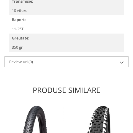
Roți spate
Transmisie:
Set roți
10 viteze
Accesorii roți
Raport:
Roți față
11-25T
Schimbătoare
Greutate:
Schimbătoare față
350 gr
Schimbătoare spate
Piese schimbătoare
Review-uri
(0)
Șei
Tije sa
Tije telescopice
PRODUSE SIMILARE
Coliere tije șa
Manete tije telescopice
Piese tije sa
Tije fixe
Tubeless și soluții anti-pană
Amortizoare spate