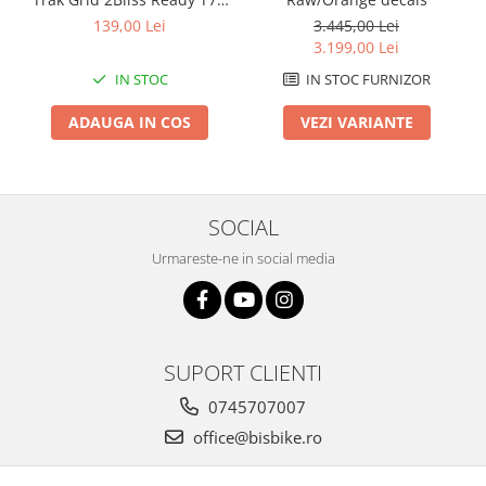
29x2.35 Black - Tubeless
Arcuri
3.445,00 Lei
139,00 Lei
Pliabil
3.199,00 Lei
Groupset
IN STOC FURNIZOR
IN STOC
VEZI VARIANTE
ADAUGA IN COS
SOCIAL
Urmareste-ne in social media
SUPORT CLIENTI
0745707007
office@bisbike.ro