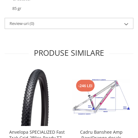
Roți spate
85 gr
Set roți
Accesorii roți
Review-uri
(0)
Roți față
Schimbătoare
Schimbătoare față
Schimbătoare spate
PRODUSE SIMILARE
Piese schimbătoare
Șei
Tije sa
Tije telescopice
-246 LEI
Coliere tije șa
Manete tije telescopice
Piese tije sa
Tije fixe
Tubeless și soluții anti-pană
Cadru Banshee Amp
Anvelopa SPECIALIZED Fast
Amortizoare spate
Raw/Orange decals
Trak Grid 2Bliss Ready T7 -