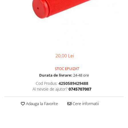
Accesorii
Diverse
Camere
Pompe
Încălțăminte
Cuvete (headset)
Produse întreținere
Frâne
Scaune copii
Frâne pe jantă
Scule și dispozitive
Discuri (rotoare)
Sisteme antifurt
Plăcuțe frână
Sonerii
Saboți
20,00 Lei
Suporți și portbagaje auto
Piese frâne
STOC EPUIZAT
Frâne pe disc
Durata de livrare:
24-48 ore
Furci
Cod Produs:
4250589429488
Furci fixe
Ai nevoie de ajutor?
0745707007
Piese furci
Furci cu suspensie
Adauga la Favorite
Cere informatii
Ghidaje și întinzătoare lanț
Ghidoane și atașabile
Jante