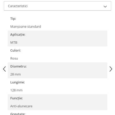
Caracteristici
Lanțuri
Za conectare rapidă
Tip:
Manete Schimbător, Frâna, Combo
Manșoane standard
Manete frână
Aplicație:
Manete combo
Piese manete
MTB
Manete schimbător
Culori:
Manșoane și ghidolină
Rosu
Ghidolină
Diametru:
Accesorii
28 mm
Manșoane
Lungime:
Pedale
128 mm
Pinioane
Funcție:
Pipe
Anti-alunecare
Roți
Greutate: