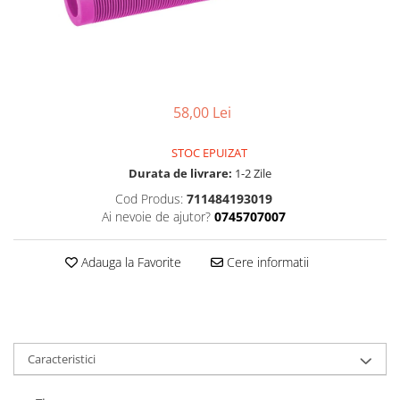
Accesorii
Diverse
Camere
Pompe
Încălțăminte
Cuvete (headset)
Produse întreținere
Frâne
Scaune copii
Frâne pe jantă
Scule și dispozitive
58,00 Lei
Discuri (rotoare)
Sisteme antifurt
Plăcuțe frână
STOC EPUIZAT
Sonerii
Saboți
Durata de livrare:
1-2 Zile
Suporți și portbagaje auto
Piese frâne
Cod Produs:
711484193019
Ai nevoie de ajutor?
0745707007
Frâne pe disc
Furci
Adauga la Favorite
Cere informatii
Furci fixe
Piese furci
Furci cu suspensie
Ghidaje și întinzătoare lanț
Caracteristici
Ghidoane și atașabile
Jante