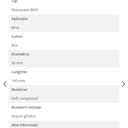
Tip:
Lanțuri
Manșoane BMX
Za conectare rapidă
Aplicație:
Manete Schimbător, Frâna, Combo
Bmx
Manete frână
Culori:
Manete combo
Roz
Piese manete
Diametru:
Manete schimbător
Manșoane și ghidolină
30 mm
Ghidolină
Lungime:
Accesorii
160 mm
Manșoane
Material:
Pedale
Soft compound
Pinioane
Accesorii incluse:
Pipe
Dopuri ghidon
Roți
Alte informații: