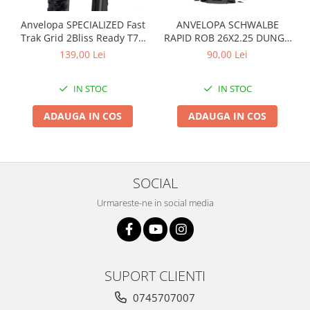
Arcuri
Anvelopa SPECIALIZED Fast
ANVELOPA SCHWALBE
Groupset
Trak Grid 2Bliss Ready T7 -
RAPID ROB 26X2.25 DUNGA
29x2.35 Black - Tubeless
ALBA
139,00 Lei
90,00 Lei
Pliabil
IN STOC
IN STOC
ADAUGA IN COS
ADAUGA IN COS
SOCIAL
Urmareste-ne in social media
SUPORT CLIENTI
0745707007