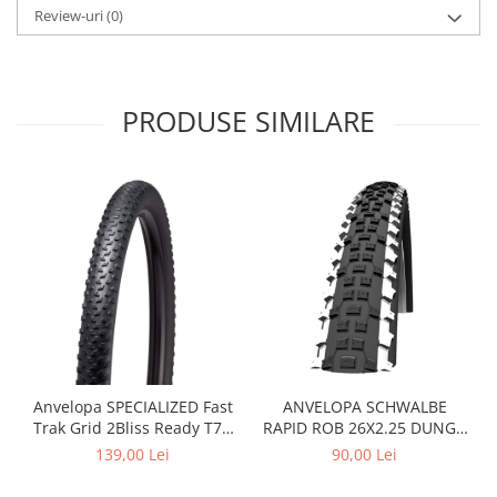
Roți spate
Review-uri
(0)
Set roți
Accesorii roți
Roți față
PRODUSE SIMILARE
Schimbătoare
Schimbătoare față
Schimbătoare spate
Piese schimbătoare
Șei
Tije sa
Tije telescopice
Coliere tije șa
Manete tije telescopice
Piese tije sa
Anvelopa SPECIALIZED Fast
ANVELOPA SCHWALBE
Tije fixe
Trak Grid 2Bliss Ready T7 -
RAPID ROB 26X2.25 DUNGA
29x2.35 Black - Tubeless
ALBA
Tubeless și soluții anti-pană
139,00 Lei
90,00 Lei
Pliabil
Amortizoare spate