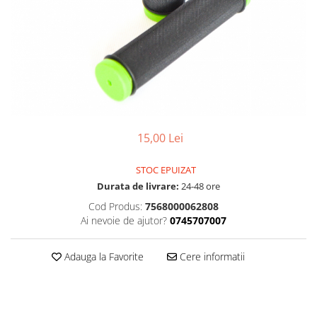
Accesorii
Diverse
Camere
Pompe
Încălțăminte
Cuvete (headset)
Produse întreținere
Frâne
Scaune copii
Frâne pe jantă
Scule și dispozitive
Discuri (rotoare)
Sisteme antifurt
Plăcuțe frână
Sonerii
Saboți
15,00 Lei
Suporți și portbagaje auto
Piese frâne
STOC EPUIZAT
Frâne pe disc
Durata de livrare:
24-48 ore
Furci
Cod Produs:
7568000062808
Furci fixe
Ai nevoie de ajutor?
0745707007
Piese furci
Furci cu suspensie
Adauga la Favorite
Cere informatii
Ghidaje și întinzătoare lanț
Ghidoane și atașabile
Jante