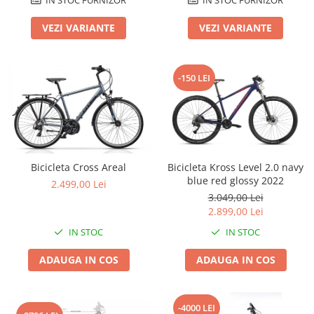
Lanțuri
VEZI VARIANTE
VEZI VARIANTE
Za conectare rapidă
Manete Schimbător, Frâna, Combo
-150 LEI
Manete frână
Manete combo
Piese manete
Manete schimbător
Manșoane și ghidolină
Bicicleta Cross Areal
Bicicleta Kross Level 2.0 navy
Ghidolină
blue red glossy 2022
2.499,00 Lei
Accesorii
3.049,00 Lei
Manșoane
2.899,00 Lei
Pedale
IN STOC
IN STOC
Pinioane
ADAUGA IN COS
ADAUGA IN COS
Pipe
Roți
-4000 LEI