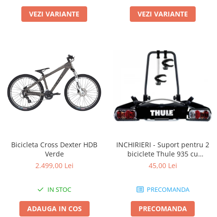
VEZI VARIANTE
VEZI VARIANTE
Bicicleta Cross Dexter HDB
INCHIRIERI - Suport pentru 2
Verde
biciclete Thule 935 cu
prindere pe carligul de
2.499,00 Lei
45,00 Lei
remorcare
IN STOC
PRECOMANDA
ADAUGA IN COS
PRECOMANDA