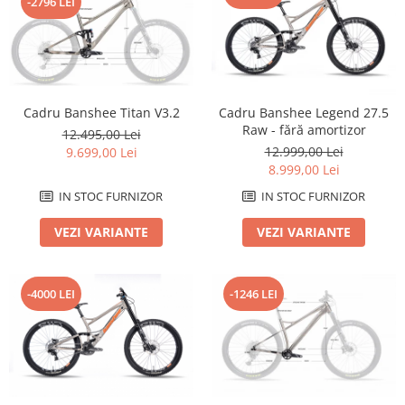
-2796 LEI
Roți spate
Set roți
Accesorii roți
Roți față
Schimbătoare
Cadru Banshee Titan V3.2
Cadru Banshee Legend 27.5
Schimbătoare față
Raw - fără amortizor
12.495,00 Lei
Schimbătoare spate
12.999,00 Lei
9.699,00 Lei
8.999,00 Lei
Piese schimbătoare
Șei
IN STOC FURNIZOR
IN STOC FURNIZOR
Tije sa
VEZI VARIANTE
VEZI VARIANTE
Tije telescopice
Coliere tije șa
-4000 LEI
-1246 LEI
Manete tije telescopice
Piese tije sa
Tije fixe
Tubeless și soluții anti-pană
Amortizoare spate