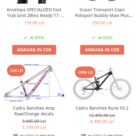
Accesorii
Diverse
Camere
Pompe
Încălțăminte
Anvelopa SPECIALIZED Fast
Scaun Transport Copii
Trak Grid 2Bliss Ready T7 -
Polisport Bubbly Maxi Plus
Cuvete (headset)
Produse întreținere
29x2.35 Black - Tubeless
CFS PRINDERE pe PORTBAGAJ
139,00 Lei
250,00 Lei
Frâne
Scaune copii
Pliabil
- Gri-Maro
Frâne pe jantă
Scule și dispozitive
IN STOC
IN STOC
Discuri (rotoare)
Sisteme antifurt
ADAUGA IN COS
ADAUGA IN COS
Plăcuțe frână
Sonerii
Saboți
Suporți și portbagaje auto
Piese frâne
-246 LEI
-3996 LEI
Frâne pe disc
Furci
Furci fixe
Piese furci
Furci cu suspensie
Cadru Banshee Rune V3.2
Cadru Banshee Amp
Raw/Orange decals
12.495,00 Lei
Ghidaje și întinzătoare lanț
3.445,00 Lei
8.499,00 Lei
Ghidoane și atașabile
3.199,00 Lei
Jante
IN STOC FURNIZOR
IN STOC FURNIZOR