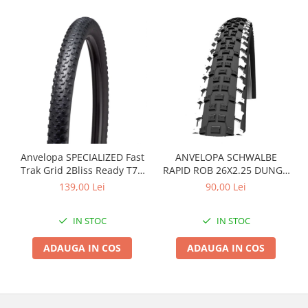
Roți spate
Set roți
Accesorii roți
Roți față
Schimbătoare
Schimbătoare față
Schimbătoare spate
Piese schimbătoare
Șei
Anvelopa SPECIALIZED Fast
ANVELOPA SCHWALBE
Tije sa
Trak Grid 2Bliss Ready T7 -
RAPID ROB 26X2.25 DUNGA
29x2.35 Black - Tubeless
ALBA
139,00 Lei
90,00 Lei
Tije telescopice
Pliabil
Coliere tije șa
IN STOC
IN STOC
Manete tije telescopice
Piese tije sa
ADAUGA IN COS
ADAUGA IN COS
Tije fixe
Tubeless și soluții anti-pană
Amortizoare spate