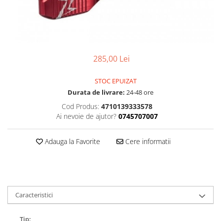
Accesorii
Diverse
Camere
Pompe
Încălțăminte
Cuvete (headset)
Produse întreținere
Frâne
Scaune copii
Frâne pe jantă
285,00 Lei
Scule și dispozitive
Discuri (rotoare)
Sisteme antifurt
STOC EPUIZAT
Plăcuțe frână
Sonerii
Durata de livrare:
24-48 ore
Saboți
Suporți și portbagaje auto
Cod Produs:
4710139333578
Piese frâne
Ai nevoie de ajutor?
0745707007
Frâne pe disc
Furci
Adauga la Favorite
Cere informatii
Furci fixe
Piese furci
Furci cu suspensie
Ghidaje și întinzătoare lanț
Caracteristici
Ghidoane și atașabile
Jante
Tip: