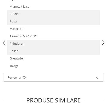
Lanțuri
Maneta tija sa
Za conectare rapidă
Culori:
Manete Schimbător, Frâna, Combo
Rosu
Manete frână
Material:
Manete combo
Aluminiu 6061-CNC
Piese manete
Prindere:
Manete schimbător
Colier
Manșoane și ghidolină
Greutate:
Ghidolină
Accesorii
100 gr
Manșoane
Review-uri
(0)
Pedale
Pinioane
Pipe
PRODUSE SIMILARE
Roți