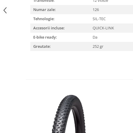
Transmisie:
12 viteze
Lanțuri
Numar zale:
126
Za conectare rapidă
Tehnologie:
SIL-TEC
Manete Schimbător, Frâna, Combo
Accesorii incluse:
QUICK-LINK
Manete frână
E-bike ready:
Da
Manete combo
Greutate:
252 gr
Piese manete
Manete schimbător
Manșoane și ghidolină
Ghidolină
Accesorii
Manșoane
Pedale
Pinioane
Pipe
Roți