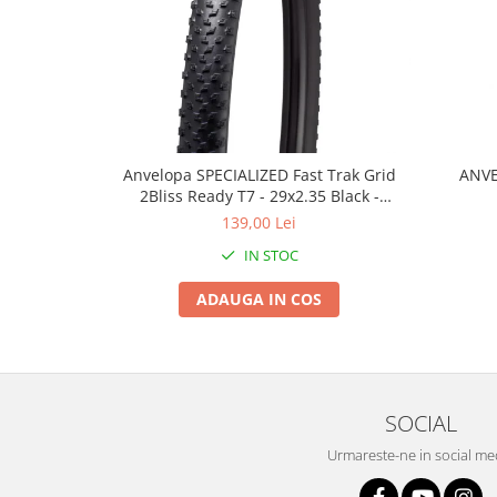
Roți spate
Set roți
Accesorii roți
Roți față
Schimbătoare
Schimbătoare față
Anvelopa SPECIALIZED Fast Trak Grid
ANVE
Schimbătoare spate
2Bliss Ready T7 - 29x2.35 Black -
Piese schimbătoare
Tubeless Pliabil
139,00 Lei
Șei
IN STOC
Tije sa
ADAUGA IN COS
Tije telescopice
Coliere tije șa
Manete tije telescopice
Piese tije sa
SOCIAL
Tije fixe
Tubeless și soluții anti-pană
Urmareste-ne in social me
Amortizoare spate