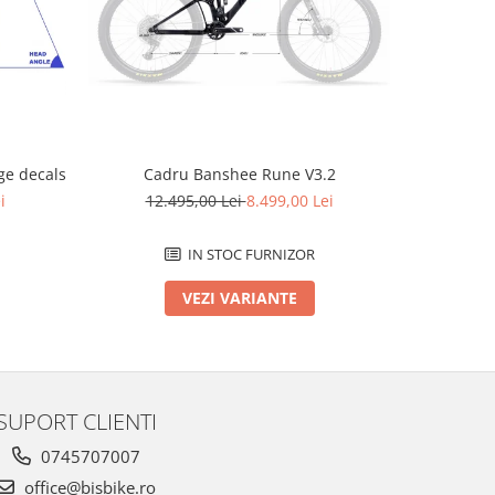
-2796 L
e decals
Cadru Banshee Rune V3.2
Cad
i
12.495,00 Lei
8.499,00 Lei
12.
IN STOC FURNIZOR
VEZI VARIANTE
SUPORT CLIENTI
0745707007
office@bisbike.ro