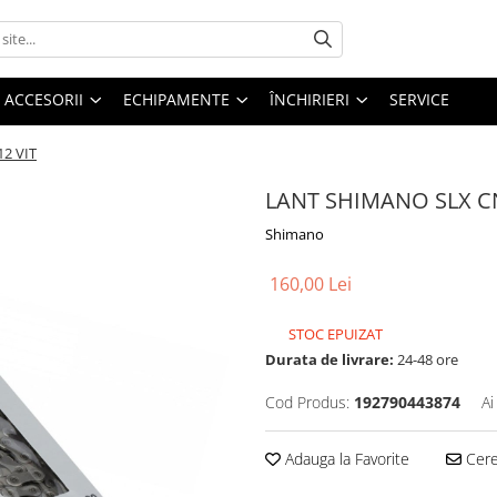
ACCESORII
ECHIPAMENTE
ÎNCHIRIERI
SERVICE
2 VIT
LANT SHIMANO SLX CN-
Shimano
160,00 Lei
STOC EPUIZAT
Durata de livrare:
24-48 ore
Cod Produs:
192790443874
Ai
Adauga la Favorite
Cere 